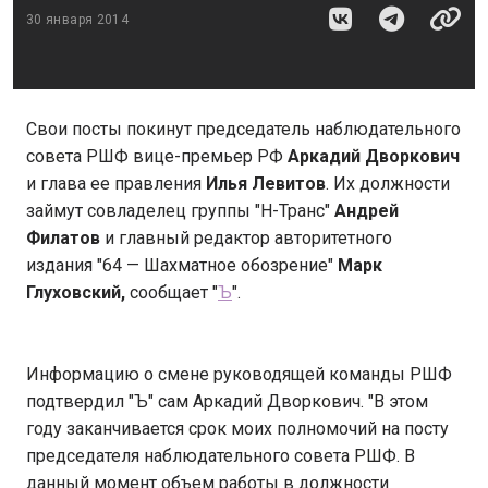
30 января 2014
Свои посты покинут председатель наблюдательного
совета РШФ вице-премьер РФ
Аркадий Дворкович
и глава ее правления
Илья Левитов
. Их должности
займут совладелец группы "Н-Транс"
Андрей
Филатов
и главный редактор авторитетного
издания "64 — Шахматное обозрение"
Марк
Глуховский,
сообщает "
Ъ
".
Информацию о смене руководящей команды РШФ
подтвердил "Ъ" сам Аркадий Дворкович. "В этом
году заканчивается срок моих полномочий на посту
председателя наблюдательного совета РШФ. В
данный момент объем работы в должности