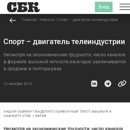
Вход
Главная
/
Новости
/
Спорт – двигатель телеиндустрии
Спорт – двигатель телеиндустрии
Несмотря на экономические трудности, число каналов
в формате высокой четкости ежегодно увеличивается
в среднем в полтора раза
12 октября 2012
НАШЛИ ОШИБКУ? ВЫДЕЛИТЕ ОШИБОЧНЫЙ ТЕКСТ МЫШКОЙ И
НАЖМИТЕ
CTRL
+
ENTER
Несмотря на экономические трудности, число каналов