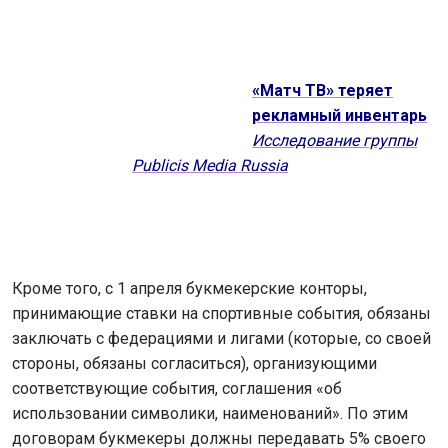
«Матч ТВ» теряет
рекламный инвентарь
Исследование группы
Publicis Media Russia
Кроме того, с 1 апреля букмекерские конторы,
принимающие ставки на спортивные события, обязаны
заключать с федерациями и лигами (которые, со своей
стороны, обязаны согласиться), организующими
соответствующие события, соглашения «об
использовании символики, наименований». По этим
договорам букмекеры должны передавать 5% своего