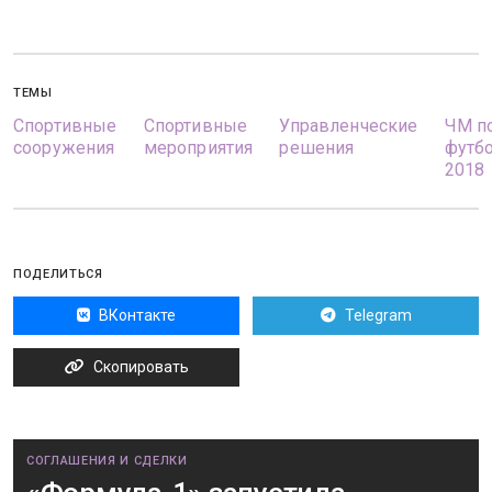
ТЕМЫ
Спортивные
Спортивные
Управленческие
ЧМ п
сооружения
мероприятия
решения
футб
2018
ПОДЕЛИТЬСЯ
ВКонтакте
Telegram
Скопировать
СОГЛАШЕНИЯ И СДЕЛКИ