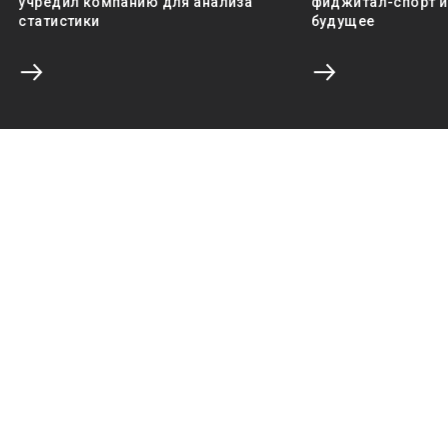
учредил компанию для анализа
фиджитал-спорт и 
статистики
будущее