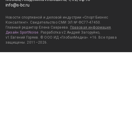
info@s-bc.ru
Новости спортивной и деловой индустрии «Спорт Бизнес
Консалтинг». Свидетельство СМИ ЭЛ № ФС77-47450.
Главный редактор Елена Савраева.
Правовая информация
.
Дизайн SportNoise
. Разработка v2:Андрей Загоруйко,
v1:Евгений Горяев. © ООО ИД «ГлобалМедиа». +16. Все права
защищены. 2011–2026.