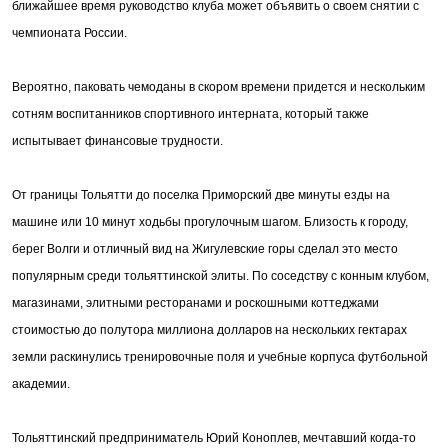
ближайшее время руководство клуба может объявить о своем снятии с
чемпионата России.
Вероятно, паковать чемоданы в скором времени придется и нескольким
сотням воспитанников спортивного интерната, который также
испытывает финансовые трудности.
От границы Тольятти до поселка Приморский две минуты езды на
машине или 10 минут ходьбы прогулочным шагом. Близость к городу,
берег Волги и отличный вид на Жигулевские горы сделал это место
популярным среди тольяттинской элиты. По соседству с конным клубом,
магазинами, элитными ресторанами и роскошными коттеджами
стоимостью до полутора миллиона долларов на нескольких гектарах
земли раскинулись тренировочные поля и учебные корпуса футбольной
академии.
Тольяттинский предприниматель Юрий Коноплев, мечтавший когда-то