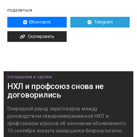
ПОДЕЛИТЬСЯ
ВКонтакте
Telegram
Скопировать
СОГЛАШЕНИЯ И СДЕЛКИ
НХЛ и профсоюз снова не
договорились
Очередной раунд переговоров между
руководством североамериканской НХЛ и
профсоюзом игроков об окончании объявленного
15 сентября локаута завершился безрезультатно.