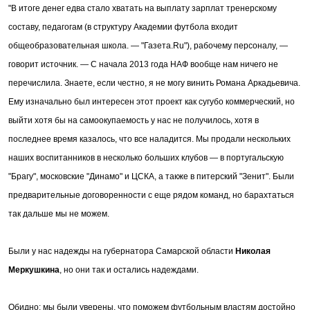
"В итоге денег едва стало хватать на выплату зарплат тренерскому
составу, педагогам (в структуру Академии футбола входит
общеобразовательная школа. — "Газета.Ru"), рабочему персоналу, —
говорит источник. — С начала 2013 года НАФ вообще нам ничего не
перечислила. Знаете, если честно, я не могу винить Романа Аркадьевича.
Ему изначально был интересен этот проект как сугубо коммерческий, но
выйти хотя бы на самоокупаемость у нас не получилось, хотя в
последнее время казалось, что все наладится. Мы продали нескольких
наших воспитанников в несколько больших клубов — в португальскую
"Брагу", московские "Динамо" и ЦСКА, а также в питерский "Зенит". Были
предварительные договоренности с еще рядом команд, но барахтаться
так дальше мы не можем.
Были у нас надежды на губернатора Самарской области
Николая
Меркушкина
, но они так и остались надеждами.
Обидно: мы были уверены, что поможем футбольным властям достойно