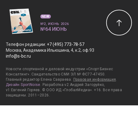
NEW
№2, ИЮНЬ 2026
№64 ИЮНЬ
Телефон редакции
:
+7 (495) 773-78-57
Москва, Академика Ильюшина, 4, к.2, оф.93
info@s-bc.ru
Новости спортивной и деловой индустрии «Спорт Бизнес
Консалтинг». Свидетельство СМИ ЭЛ № ФС77-47450.
Главный редактор Елена Савраева.
Правовая информация
.
Дизайн SportNoise
. Разработка v2:Андрей Загоруйко,
v1:Евгений Горяев. © ООО ИД «ГлобалМедиа». +16. Все права
защищены. 2011–2026.