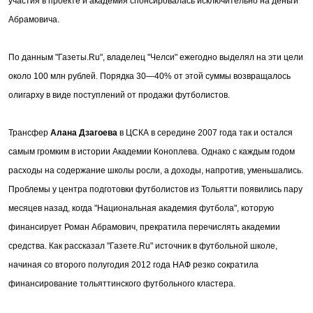
участия в проекте и академия спонсировалась исключительно на деньги
Абрамовича.
По данным "Газеты.Ru", владелец "Челси" ежегодно выделял на эти цели
около 100 млн рублей. Порядка 30—40% от этой суммы возвращалось
олигарху в виде поступлений от продажи футболистов.
Трансфер
Алана Дзагоева
в ЦСКА в середине 2007 года так и остался
самым громким в истории Академии Коноплева. Однако с каждым годом
расходы на содержание школы росли, а доходы, напротив, уменьшались.
Проблемы у центра подготовки футболистов из Тольятти появились пару
месяцев назад, когда "Национальная академия футбола", которую
финансирует Роман Абрамович, прекратила перечислять академии
средства. Как рассказал "Газете.Ru" источник в футбольной школе,
начиная со второго полугодия 2012 года НАФ резко сократила
финансирование тольяттинского футбольного кластера.