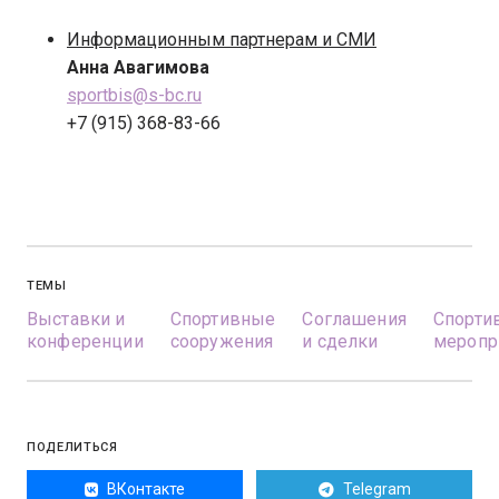
Информационным партнерам и СМИ
Анна Авагимова
sportbis@s-bc.ru
+7 (915) 368-83-66
ТЕМЫ
Выставки и
Спортивные
Соглашения
Спорти
конференции
сооружения
и сделки
меропр
ПОДЕЛИТЬСЯ
ВКонтакте
Telegram