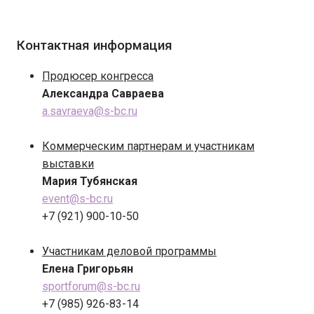
Контактная информация
Продюсер конгресса
Александра Савраева
a.savraeva@s-bc.ru
Коммерческим партнерам и участникам
выставки
Мария Тубянская
event@s-bc.ru
+7 (921) 900-10-50
Участникам деловой программы
Елена Григорьян
sportforum@s-bc.ru
+7 (985) 926-83-14