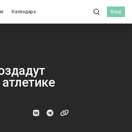
ия
Календарь
Вход
оздадут
 атлетике