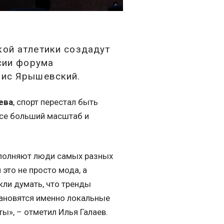
ой атлетики создадут
сии форума
рис Ярышевский.
ева
, спорт перестал быть
все больший масштаб и
аполняют люди самых разных
это не просто мода, а
кли думать, что тренды
тановятся именно локальные
ы», – отметил Илья Галаев.