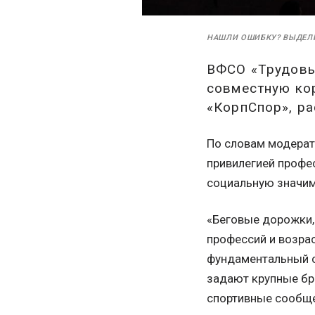
НАШЛИ ОШИБКУ? ВЫДЕЛ
ВФСО «Трудовы
совместную кор
«КорпСпор», р
По словам модерат
привилегией профе
социальную значим
«Беговые дорожки,
профессий и возрас
фундаментальный с
задают крупные бр
спортивные сообще