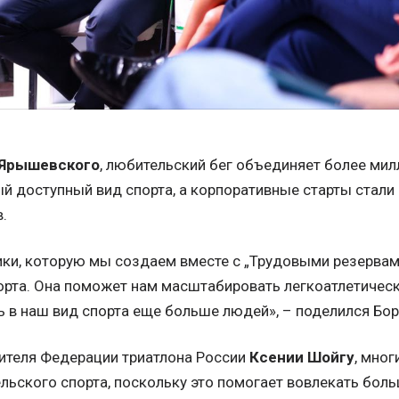
 Ярышевского
, любительский бег объединяет более милл
ый доступный вид спорта, а корпоративные старты стал
.
тики, которую мы создаем вместе с „Трудовыми резерва
орта. Она поможет нам масштабировать легкоатлетическ
чь в наш вид спорта еще больше людей», – поделился Бо
ителя Федерации триатлона России
Ксении Шойгу
, мно
льского спорта, поскольку это помогает вовлекать бол