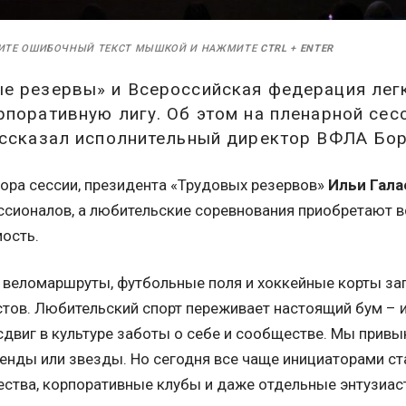
ИТЕ ОШИБОЧНЫЙ ТЕКСТ МЫШКОЙ И НАЖМИТЕ
CTRL
+
ENTER
е резервы» и Всероссийская федерация легк
поративную лигу. Об этом на пленарной сес
ассказал исполнительный директор ВФЛА Бо
ора сессии, президента «Трудовых резервов»
Ильи Гала
ссионалов, а любительские соревнования приобретают 
ость.
 веломаршруты, футбольные поля и хоккейные корты з
тов. Любительский спорт переживает настоящий бум – и 
двиг в культуре заботы о себе и сообществе. Мы привы
енды или звезды. Но сегодня все чаще инициаторами с
ства, корпоративные клубы и даже отдельные энтузиаст