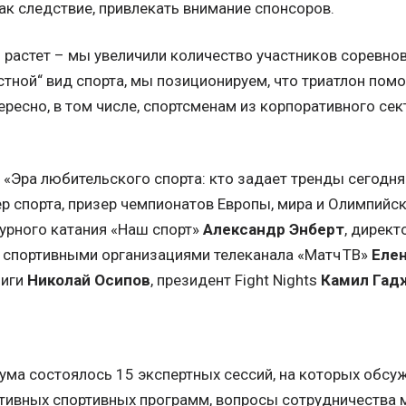
ак следствие, привлекать внимание спонсоров.
 растет – мы увеличили количество участников соревнов
астной“ вид спорта, мы позиционируем, что триатлон по
тересно, в том числе, спортсменам из корпоративного сек
 «Эра любительского спорта: кто задает тренды сегодня
 спорта, призер чемпионатов Европы, мира и Олимпийски
урного катания «Наш спорт»
Александр Энберт
, директ
 спортивными организациями телеканала «Матч ТВ»
Елен
лиги
Николай Осипов
, президент Fight Nights
Камил Гад
рума состоялось 15 экспертных сессий, на которых обс
тивных спортивных программ, вопросы сотрудничества