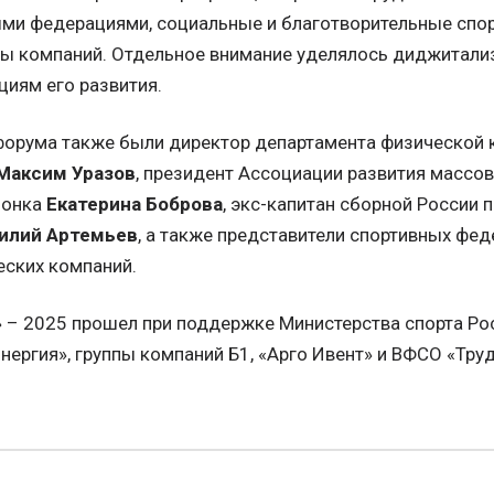
ыми федерациями, социальные и благотворительные спо
ды компаний. Отдельное внимание уделялось диджитали
циям его развития.
форума также были директор департамента физической к
Максим Уразов
, президент Ассоциации развития массов
ионка
Екатерина Боброва
, экс-капитан сборной России 
илий Артемьев
, а также представители спортивных фе
еских компаний.
 – 2025 прошел при поддержке Министерства спорта Рос
нергия», группы компаний Б1, «Арго Ивент» и ВФСО «Тру