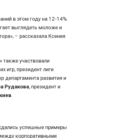
аний в этом году на 12-14%.
могает выглядеть моложе и
тора», – рассказала Ксения
» также участвовали
х игр, президент лиги
ор департамента развития и
а Рудакова
, президент и
жиев
.
уждались успешные примеры
 между корпоративными