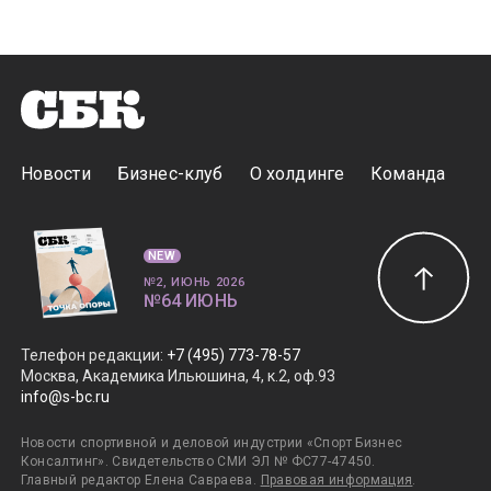
Новости
Бизнес-клуб
О холдинге
Команда
NEW
№2, ИЮНЬ 2026
№64 ИЮНЬ
Телефон редакции
:
+7 (495) 773-78-57
Москва, Академика Ильюшина, 4, к.2, оф.93
info@s-bc.ru
Новости спортивной и деловой индустрии «Спорт Бизнес
Консалтинг». Свидетельство СМИ ЭЛ № ФС77-47450.
Главный редактор Елена Савраева.
Правовая информация
.