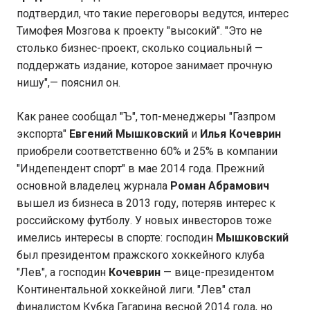
подтвердил, что такие переговоры ведутся, интерес
Тимофея Мозгова к проекту "высокий". "Это не
столько бизнес-проект, сколько социальный —
поддержать издание, которое занимает прочную
нишу",— пояснил он.
Как ранее сообщал "Ъ", топ-менеджеры "Газпром
экспорта"
Евгений Мышковский
и
Илья Кочеврин
приобрели соответственно 60% и 25% в компании
"Индепендент спорт" в мае 2014 года. Прежний
основной владелец журнала
Роман Абрамович
вышел из бизнеса в 2013 году, потеряв интерес к
российскому футболу. У новых инвесторов тоже
имелись интересы в спорте: господин
Мышковский
был президентом пражского хоккейного клуба
"Лев", а господин
Кочеврин
— вице-президентом
Континентальной хоккейной лиги. "Лев" стал
финалистом Кубка Гагарина весной 2014 года, но