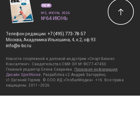
NEW
№2, ИЮНЬ 2026
№64 ИЮНЬ
Телефон редакции
:
+7 (495) 773-78-57
Москва, Академика Ильюшина, 4, к.2, оф.93
info@s-bc.ru
Новости спортивной и деловой индустрии «Спорт Бизнес
Консалтинг». Свидетельство СМИ ЭЛ № ФС77-47450.
Главный редактор Елена Савраева.
Правовая информация
.
Дизайн SportNoise
. Разработка v2:Андрей Загоруйко,
v1:Евгений Горяев. © ООО ИД «ГлобалМедиа». +16. Все права
защищены. 2011–2026.