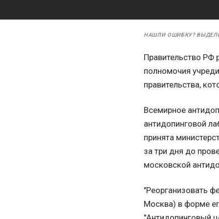
НАШЛИ ОШИБКУ? ВЫДЕЛ
Правительство РФ 
полномочия учреди
правительства, ко
Всемирное антидоп
антидопинговой лаб
принята министерс
за три дня до пров
московской антидо
"Реорганизовать ф
Москва) в форме е
"Антидопинговый ц