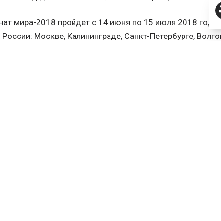
ат мира-2018 пройдет с 14 июня по 15 июля 2018 года н
 России: Москве, Калининграде, Санкт-Петербурге, Волго
де, Самаре, Саранске, Ростове-на-Дону, Сочи и Екатерин
утболу 2018
ЬСЯ
ВКонтакте
Telegram