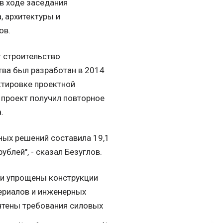
в ходе заседания
, архитектуры и
ов.
 строительство
тва был разработан в 2014
ктировке проектной
проект получил повторное
.
ных решений составила 19,1
блей", - сказал Безуглов.
ыли упрощены конструкции
ериалов и инженерных
учтены требования силовых
ксы 2015-2017 годов.