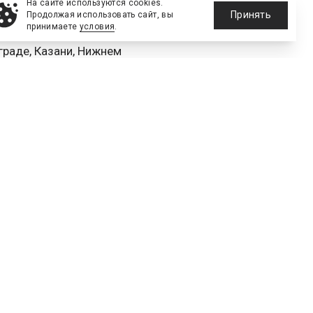
На сайте используются cookies.
Принять
Продолжая использовать сайт, вы
принимаете
условия
.
а 12 стадионах в 11
граде, Казани, Нижнем
бурге.
Скопировать