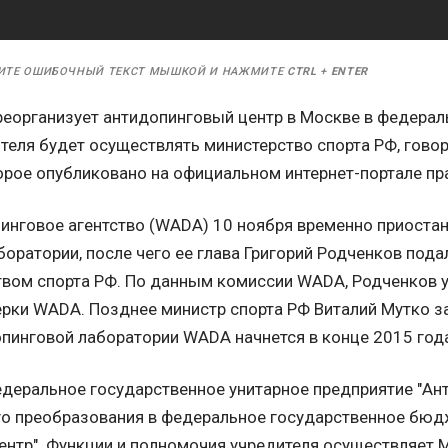
ИТЕ ОШИБОЧНЫЙ ТЕКСТ МЫШКОЙ И НАЖМИТЕ
CTRL
+
ENTER
реорганизует антидопинговый центр в Москве в федера
теля будет осуществлять министерство спорта РФ, гово
торое опубликовано на официальном интернет-портале п
инговое агентство (WADA) 10 ноября временно приоста
оратории, после чего ее глава Григорий Родченков подал
твом спорта РФ. По данным комиссии WADA, Родченков 
ерки WADA. Позднее министр спорта РФ Виталий Мутко за
пинговой лаборатории WADA начнется в конце 2015 года 
едеральное государственное унитарное предприятие "Ан
го преобразования в федеральное государственное бю
ентр". Функции и полномочия учредителя осуществляет 