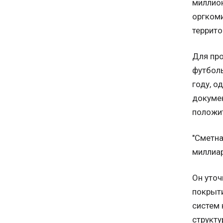
миллион
оргкоми
террито
Для про
футболь
году, о
докумен
положит
"Сметна
миллиар
Он уточ
покрыти
систем 
структу