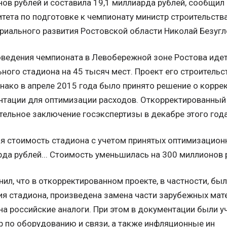
ов рублей и составила 19,1 миллиарда рублей, сообщил 
тета по подготовке к чемпионату министр строительства
риального развития Ростовской области Николай Безугл
ведения чемпионата в Левобережной зоне Ростова идет
ного стадиона на 45 тысяч мест. Проект его строительс
днако в апреле 2015 года было принято решение о корре
тации для оптимизации расходов. Откорректированный 
ельное заключение госэкспертизы в декабре этого года
я стоимость стадиона с учетом принятых оптимизацион
да рублей... Стоимость уменьшилась на 300 миллионов ру
нил, что в откорректированном проекте, в частности, б
я стадиона, произведена замена части зарубежных мат
на российские аналоги. При этом в документации были 
р по оборудованию и связи, а также инфляционные инде