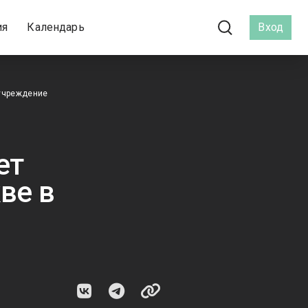
ия
Календарь
Вход
 учреждение
ет
ве в