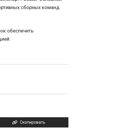
ортивных сборных команд
рок обеспечить
цией.
Скопировать