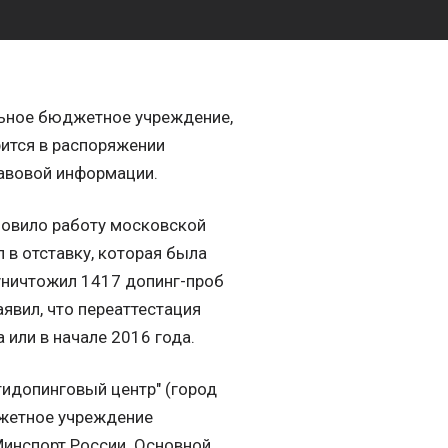
льное бюджетное учреждение,
рится в распоряжении
равовой информации.
новило работу московской
 в отставку, которая была
уничтожил 1417 допинг-проб
явил, что переаттестация
или в начале 2016 года.
тидопинговый центр" (город
джетное учреждение
Минспорт России. Основной