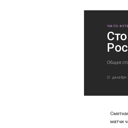
ЧМ ПО ФУТБ
Сто
Рос
Общая ст
21 декабря
Сметная
матчи ч