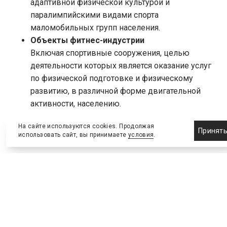
адаптивной физической культурой и
паралимпийскими видами спорта
маломобильных групп населения.
Объекты фитнес-индустрии
Включая спортивные сооружения, целью
деятельности которых является оказание услуг
по физической подготовке и физическому
развитию, в различной форме двигательной
активности, населению.
На сайте используются cookies. Продолжая
Заявки на участие принимаются на
официальном
Принят
использовать сайт, вы принимаете
условия
.
сайте конкурса
до 31 мая 2024 года.
Победители и лауреаты III Национального конкурса
«Арена» будут объявлены на торжественной
церемонии, которая состоится в Москве 5 июля
2024 года.