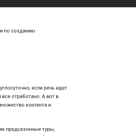
ми по созданию
углосуточно, если речь идет
 все отработано. А вот в
множество контента и
как предсезонные туры,