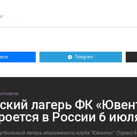
нг
акте
Telegram
АРТНЕРОВ
ский лагерь ФК «Ювен
роется в России 6 июл
тбольный лагерь итальянского клуба “Ювентус” (Турин) б