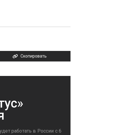
Скопировать
тус»
я
удет работать в России с 6