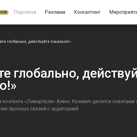
Подписка
Реклама
Консалтинг
Мероприят
NEW
те глобально, действуйте локально!»
е глобально, действу
о!»
 контента «Ливерпуля» Алекс Кунавич делится советами 
ния прочных связей с аудиторией