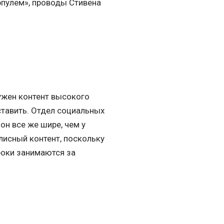
рпулем», проводы Стивена
нужен контент высокого
ставить. Отдел социальных
он все же шире, чем у
лисный контент, поскольку
роки занимаются за