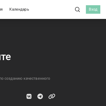
ия
Календарь
Вход
йте
по созданию качественного