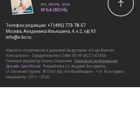
№2, ИЮНЬ 2026
№64 ИЮНЬ
Телефон редакции
:
+7 (495) 773-78-57
Москва, Академика Ильюшина, 4, к.2, оф.93
info@s-bc.ru
Новости спортивной и деловой индустрии «Спорт Бизнес
Консалтинг». Свидетельство СМИ ЭЛ № ФС77-47450.
Главный редактор Елена Савраева.
Правовая информация
.
Дизайн SportNoise
. Разработка v2:Андрей Загоруйко,
v1:Евгений Горяев. © ООО ИД «ГлобалМедиа». +16. Все права
защищены. 2011–2026.