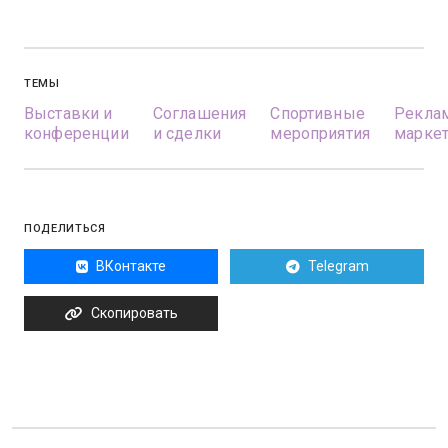
ТЕМЫ
Выставки и
Соглашения
Спортивные
Реклам
конференции
и сделки
мероприятия
маркет
ПОДЕЛИТЬСЯ
ВКонтакте
Telegram
Скопировать