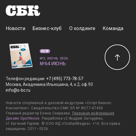
Новости
Бизнес-клуб
О холдинге
Команда
NEW
№2, ИЮНЬ 2026
№64 ИЮНЬ
Телефон редакции
:
+7 (495) 773-78-57
Москва, Академика Ильюшина, 4, к.2, оф.93
info@s-bc.ru
Новости спортивной и деловой индустрии «Спорт Бизнес
Консалтинг». Свидетельство СМИ ЭЛ № ФС77-47450.
Главный редактор Елена Савраева.
Правовая информация
.
Дизайн SportNoise
. Разработка v2:Андрей Загоруйко,
v1:Евгений Горяев. © ООО ИД «ГлобалМедиа». +16. Все права
защищены. 2011–2026.