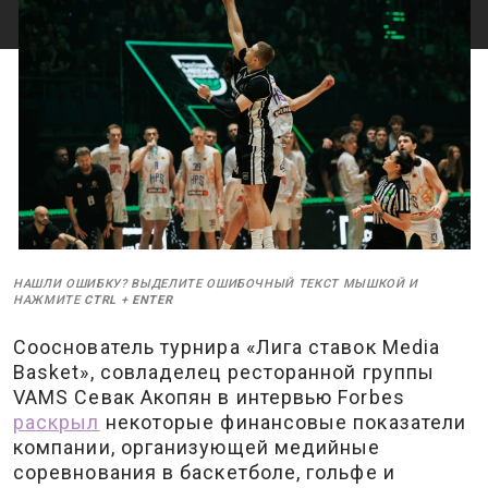
НАШЛИ ОШИБКУ? ВЫДЕЛИТЕ ОШИБОЧНЫЙ ТЕКСТ МЫШКОЙ И
НАЖМИТЕ
CTRL
+
ENTER
Сооснователь турнира «Лига ставок Media
Basket», совладелец ресторанной группы
VAMS Севак Акопян в интервью Forbes
раскрыл
некоторые финансовые показатели
компании, организующей медийные
соревнования в баскетболе, гольфе и