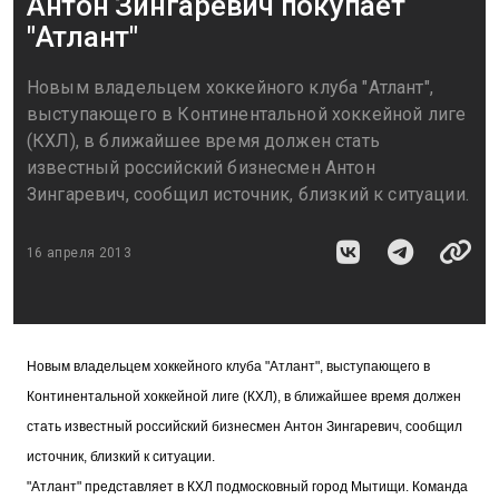
Антон Зингаревич покупает
"Атлант"
Новым владельцем хоккейного клуба "Атлант",
выступающего в Континентальной хоккейной лиге
(КХЛ), в ближайшее время должен стать
известный российский бизнесмен Антон
Зингаревич, сообщил источник, близкий к ситуации.
16 апреля 2013
Новым владельцем хоккейного клуба "Атлант", выступающего в
Континентальной хоккейной лиге (КХЛ), в ближайшее время должен
стать известный российский бизнесмен Антон Зингаревич, сообщил
источник, близкий к ситуации.
"Атлант" представляет в КХЛ подмосковный город Мытищи. Команда