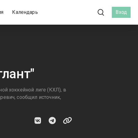
ия
Календарь
Вход
тлант"
ой хоккейной лиге (КХЛ), в
ревич, сообщил источник,