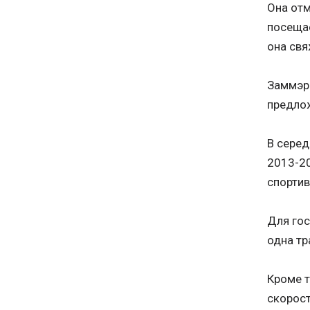
Она отм
посещае
она свя
Заммэр
предлож
В серед
2013-20
спортив
Для гос
одна тр
Кроме т
скорост