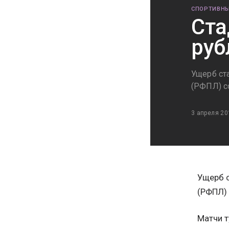
СПОРТИВНЫ
Ста
руб
Ущерб ст
(РФПЛ) с
3 апреля 20
Ущерб с
(РФПЛ) 
Матчи т