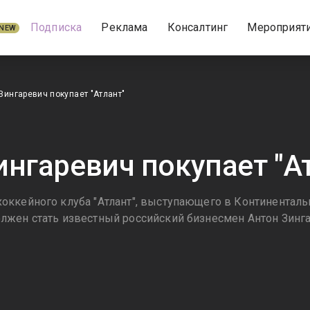
Подписка
Реклама
Консалтинг
Мероприят
NEW
Зингаревич покупает "Атлант"
ингаревич покупает "А
ккейного клуба "Атлант", выступающего в Континентальн
жен стать известный российский бизнесмен Антон Зинга