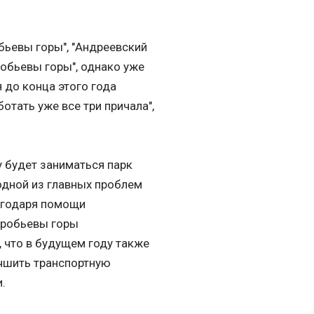
обьевы горы", "Андреевский
робьевы горы", однако уже
 до конца этого года
отать уже все три причала",
 будет заниматься парк
одной из главных проблем
лагодаря помощи
оробьевы горы
 что в будущем году также
чшить транспортную
и.