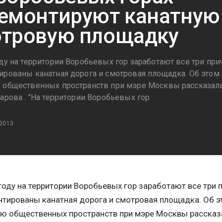
емонтируют канатную 
тровую площадку
ду на территории Воробьевых гор заработают все три прич
ированы канатная дорога и смотровая площадка. Об этом 
 общественных пространств при мэре Москвы рассказала
арова . "На территории Воробьевых гор
 2013
году на территории Воробьевых гор заработают все три п
тированы канатная дорога и смотровая площадка. Об э
ю общественных пространств при мэре Москвы рассказ