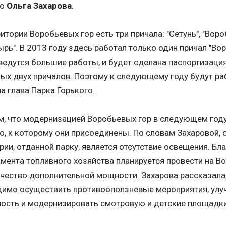
го
Ольга Захарова
.
ритории Воробьевых гор есть три причала: "Сетунь", "Вор
рь". В 2013 году здесь работал только один причал "Во
ведутся большие работы, и будет сделана паспортизация
ых двух причалов. Поэтому к следующему году будут раб
ла глава Парка Горького.
, что модернизацией Воробьевых гор в следующем году
о, к которому они присоединены. По словам Захаровой, 
рии, отданной парку, является отсутствие освещения. Б
мента топливного хозяйства планируется провести на В
чество дополнительной мощности. Захарова рассказала,
димо осуществить противооползневые мероприятия, улу
ость и модернизировать смотровую и детские площадк