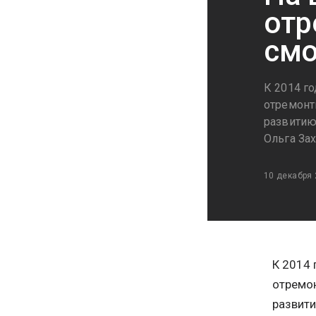
отр
смо
К 2014 го
отремонт
развитию
Ольга Зах
10 декабря
К 2014 
отремон
развити