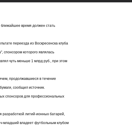
 в ближайшее время должен стать
ультате переезда из Воскресенска клуба
", спонсором которого являлась
авлял чуть меньше 1 млрд руб., при этом
ичем, продолжавшиеся в течение
бумаги, сообщил источник.
тных спонсоров для профессиональных
я разработкой литий-ионных батарей,
вич-младший владеет футбольным клубом