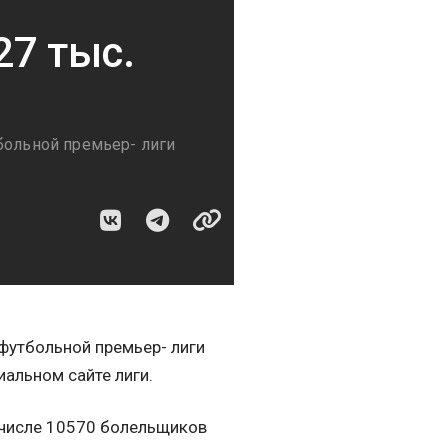
27 тыс.
больной премьер- лиги
футбольной премьер- лиги
альном сайте лиги.
 числе 10570 болельщиков