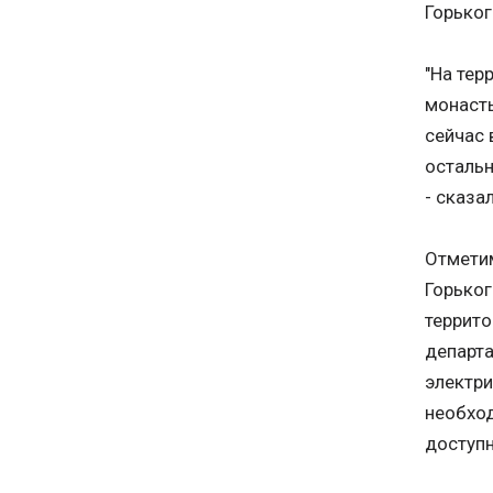
Горько
"На тер
монасты
сейчас 
остальн
- сказа
Отметим
Горьког
террито
департа
электри
необхо
доступн