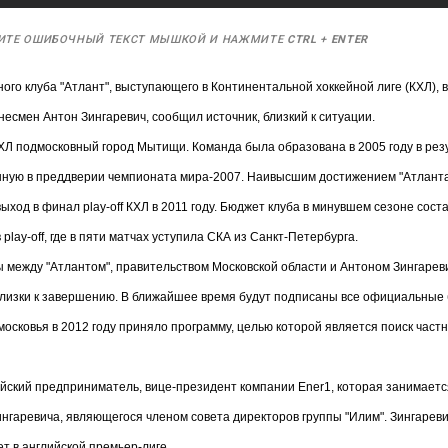
ИТЕ ОШИБОЧНЫЙ ТЕКСТ МЫШКОЙ И НАЖМИТЕ
CTRL
+
ENTER
ого клуба "Атлант", выступающего в Континентальной хоккейной лиге (КХЛ),
несмен Антон Зингаревич, сообщил источник, близкий к ситуации.
КХЛ подмосковный город Мытищи. Команда была образована в 2005 году в рез
енную в преддверии чемпионата мира-2007. Наивысшим достижением "Атланта
выход в финал play-off КХЛ в 2011 году. Бюджет клуба в минувшем сезоне сост
play-off, где в пяти матчах уступила СКА из Санкт-Петербурга.
 между "Атлантом", правительством Московской области и Антоном Зингарев
близки к завершению. В ближайшее время будут подписаны все официальные 
осковья в 2012 году приняло программу, целью которой является поиск час
йский предприниматель, вице-президент компании Ener1, которая занимаетс
нгаревича, являющегося членом совета директоров группы "Илим". Зингаре
ет в английской премьер-лиге.