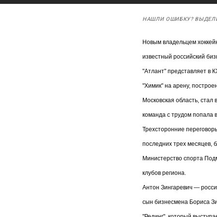
НАШЛИ ОШИБКУ? ВЫДЕЛ
Новым владельцем хоккейн
известный российский биз
"Атлант" представляет в 
"Химик" на арену, постро
Московская область, стал 
команда с трудом попала в 
Трехсторонние переговоры
последних трех месяцев, 
Министерство спорта Подм
клубов региона.
Антон Зингаревич — росси
сын бизнесмена Бориса Зи
"Рединг", который выступа