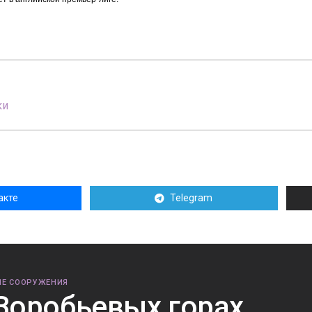
ки
акте
Telegram
Е СООРУЖЕНИЯ
Воробьевых горах