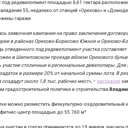
 под редевелопмент площадью 6,61 гектара расположе
 владение 55, недалеко от станций «Орехово» и «Домод
ожены гаражи.
ась заявочная кампания на право заключения договор
ории в районах Орехово-Борисово Южное и Орехово-Бо
 отведенного под редевелопмент участка составляет 6
ожен в Шипиловском проезде вблизи Орехового бульва
 участие столичные и региональные девелоперы. Для 
задаток в размере 20% от начальной суммы лота. В ре
 создадут около 1,8 тыс. рабочих мест»
, –
рассказал
за
м градостроительной политики и строительства
Владим
тке можно разместить физкультурно-оздоровительный к
 фитнес-центр площадью до 55 760 м².
на участие в торгах принимаются до 19 января, аукцион 