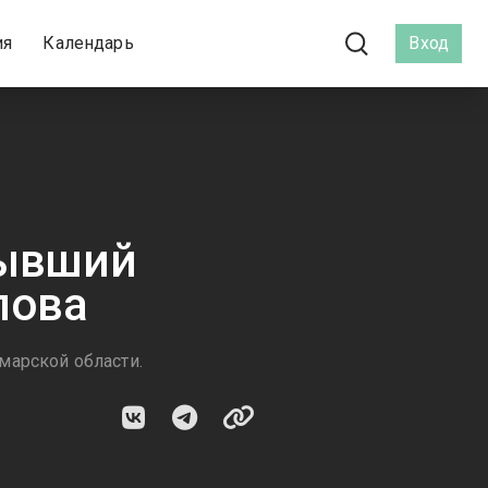
ия
Календарь
Вход
бывший
лова
марской области.