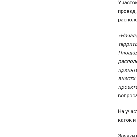
Участок
проезд,
распол
«Начал
террит
Площадь
распол
принять
внести 
проекта
вопроса
На учас
каток и
Заявки 