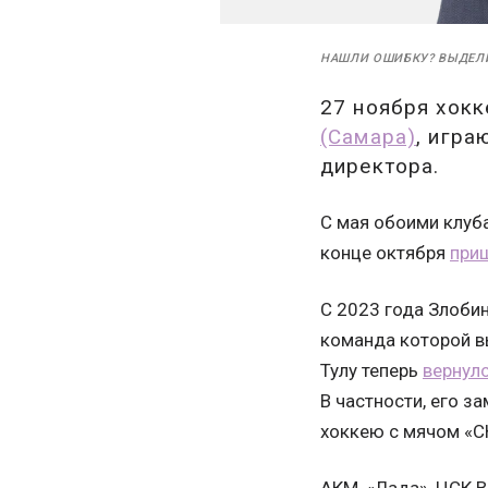
НАШЛИ ОШИБКУ? ВЫДЕЛ
27 ноября хок
(Самара)
, игра
директора.
С мая обоими клуб
конце октября
при
С 2023 года Злоби
команда которой вы
Тулу теперь
вернул
В частности, его з
хоккею с мячом «С