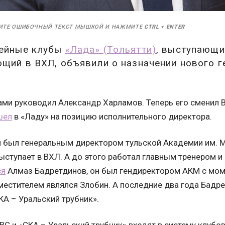
ИТЕ ОШИБОЧНЫЙ ТЕКСТ МЫШКОЙ И НАЖМИТЕ
CTRL
+
ENTER
кейные клубы
«Лада» (Тольятти)
, выступающи
ющий в ВХЛ, объявили о назначении нового 
ами руководил Александр Харламов. Теперь его сменил В
шел
в «Ладу» на позицию исполнительного директора.
н был генеральным директором тульской Академии им. 
ступает в ВХЛ. А до этого работал главным тренером и
ся
Алмаз Бадретдинов, он был гендиректором АКМ с моме
аместителем являлся Злобин. А последние два года Бадр
КА – Уральский трубник».