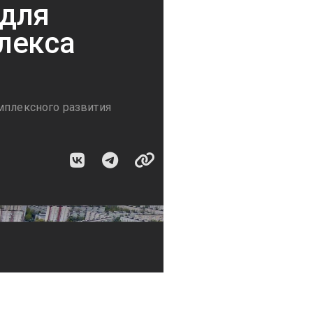
 для
лекса
мплексного развития