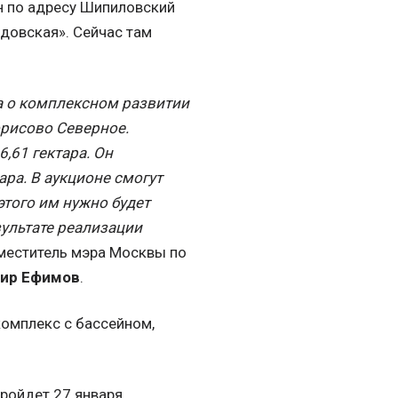
н по адресу Шипиловский
едовская». Сейчас там
а о комплексном развитии
рисово Северное.
,61 гектара. Он
ра. В аукционе смогут
этого им нужно будет
зультате реализации
меститель мэра Москвы по
ир Ефимов
.
омплекс с бассейном,
пройдет 27 января.