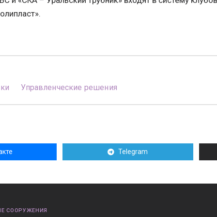
ВС и «СКА – Уральский трубник» входят в систему клубо
олипласт».
вки
Управленческие решения
акте
Telegram
Е СООРУЖЕНИЯ