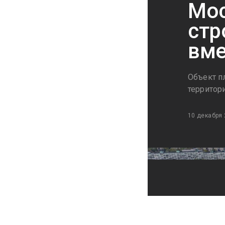
Мос
стр
вме
Объект п
территор
10 декабря