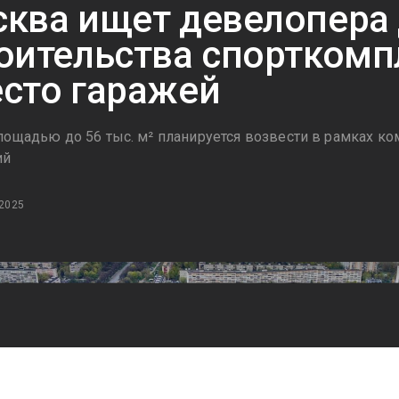
ква ищет девелопера
оительства спорткомп
сто гаражей
лощадью до 56 тыс. м² планируется возвести в рамках ко
ий
 2025