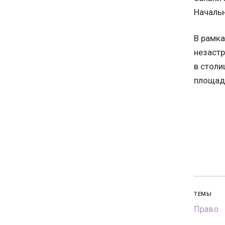
Начальн
В рамка
незастр
в столи
площадь
ТЕМЫ
Право