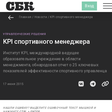
Вход
Главная
/
Новости
/
KPI спортивного менеджера
УПРАВЛЕНЧЕСКИЕ РЕШЕНИЯ
KPI спортивного менеджера
Институт KPI, международной ведущее
образовательное учреждение в области
менеджмента, обнародовал отчет о 25 ключевых
показателей эффективности спортивного управленца
17 июня 2015
НАШЛИ ОШИБКУ? ВЫДЕЛИТЕ ОШИБОЧНЫЙ ТЕКСТ МЫШКОЙ И
НАЖМИТЕ
CTRL
+
ENTER