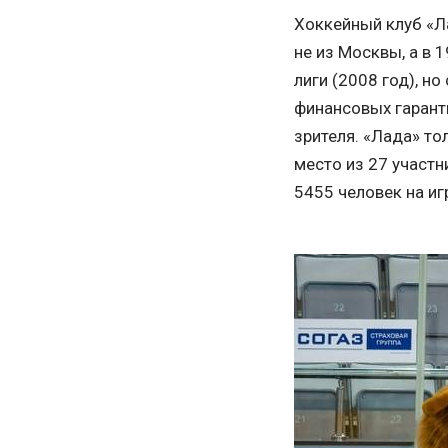
Хоккейный клуб «Л
не из Москвы, а в 
лиги (2008 год), н
финансовых гаранти
зрителя. «Лада» то
место из 27 участ
5455 человек на иг