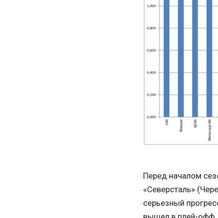
Перед началом сез
«Северсталь» (Чере
серьезный прогресс
вышел в плей-офф.