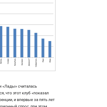
и «Лады» считалась
я, что этот клуб «показал
енции, и впервые за пять лет
зионный спрос, при этом