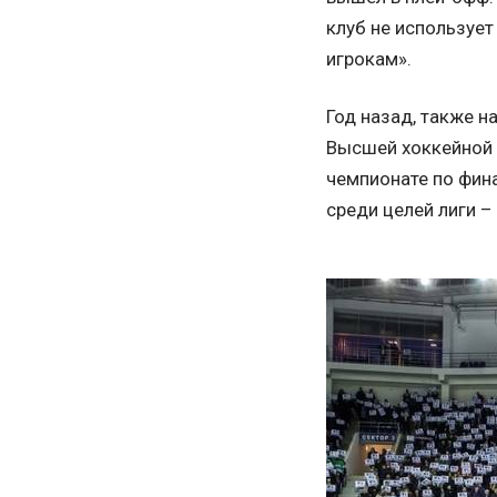
клуб не используе
игрокам».
Год назад, также н
Высшей хоккейной л
чемпионате по фина
среди целей лиги –