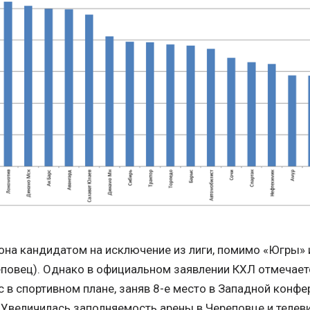
она кандидатом на исключение из лиги, помимо «Югры» 
повец). Однако в официальном заявлении КХЛ отмечаетс
 в спортивном плане, заняв 8-е место в Западной конфер
 Увеличилась заполняемость арены в Череповце и телеви