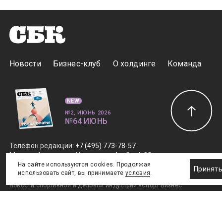
Новости
Бизнес-клуб
О холдинге
Команда
NEW
№2, ИЮНЬ 2026
№64 ИЮНЬ
Телефон редакции
:
+7 (495) 773-78-57
Москва, Академика Ильюшина, 4, к.2, оф.93
info@s-bc.ru
На сайте используются cookies. Продолжая
Принят
использовать сайт, вы принимаете
условия
.
Новости спортивной и деловой индустрии «Спорт Бизнес
Консалтинг». Свидетельство СМИ ЭЛ № ФС77-47450.
Главный редактор Елена Савраева.
Правовая информация
.
Дизайн SportNoise
. Разработка v2:Андрей Загоруйко,
v1:Евгений Горяев. © ООО ИД «ГлобалМедиа». +16. Все права