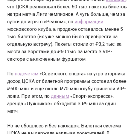
что ЦСКА реализовал более 60 тыс. пакетов билетов
на три матча Лиги чемпионов. А чуть больше, чем за
сутки до игры с «Реалом», по
информации
московского клуба, в продаже оставалось менее 5
тыс. билетов (их уже можно было приобрести на
отдельную встречу). Пакеты стоили от ₽3,2 тыс. за
места за воротами до ₽60 тыс. за место в VIP-
секторе с включенным фуршетом.
По
подсчетам
«Советского спорта» на утро вторника
доход ЦСКА от билетной программы составил более
₽600 млн. и еще около ₽70 млн клубу принесли VIP-
ложи. При этом, по
данным
«Спорт-экспресса»,
аренда «Лужников» обходится в ₽9 млн за один
матч.
Но не обошлось и без накладок. Билетная система
ЦСКА не выдержала наплыва посетителей. В