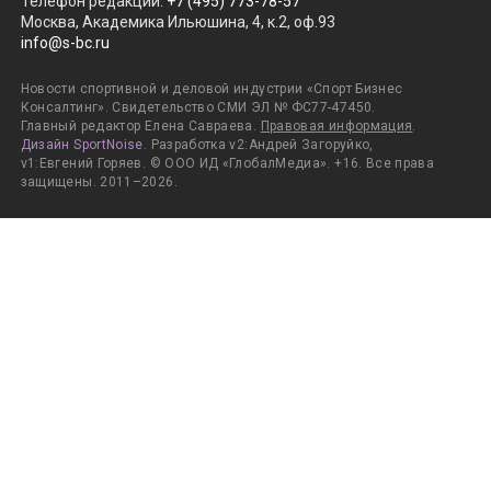
Телефон редакции
:
+7 (495) 773-78-57
Москва, Академика Ильюшина, 4, к.2, оф.93
info@s-bc.ru
Новости спортивной и деловой индустрии «Спорт Бизнес
Консалтинг». Свидетельство СМИ ЭЛ № ФС77-47450.
Главный редактор Елена Савраева.
Правовая информация
.
Дизайн SportNoise
. Разработка v2:Андрей Загоруйко,
v1:Евгений Горяев. © ООО ИД «ГлобалМедиа». +16. Все права
защищены. 2011–2026.