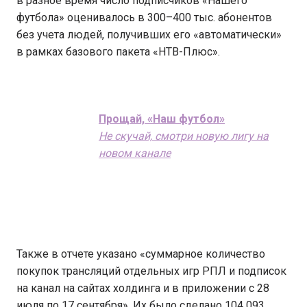
в разное время число подписчиков «Нашего
футбола» оценивалось в 300–400 тыс. абонентов
без учета людей, получивших его «автоматически»
в рамках базового пакета «НТВ-Плюс».
Прощай, «Наш футбол»
Не скучай, смотри новую лигу на
новом канале
Также в отчете указано «суммарное количество
покупок трансляций отдельных игр РПЛ и подписок
на канал на сайтах холдинга и в приложении с 28
июля по 17 сентября». Их было сделано 104 093.