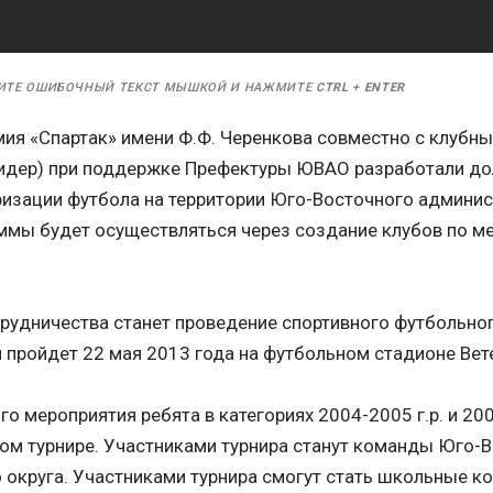
ИТЕ ОШИБОЧНЫЙ ТЕКСТ МЫШКОЙ И НАЖМИТЕ
CTRL
+
ENTER
ия «Спартак» имени Ф.Ф. Черенкова совместно с клубн
идер) при поддержке Префектуры ЮВАО разработали до
ризации футбола на территории Юго-Восточного админист
ммы будет осуществляться через создание клубов по ме
рудничества станет проведение спортивного футбольно
й пройдет 22 мая 2013 года на футбольном стадионе Ве
го мероприятия ребята в категориях 2004-2005 г.р. и 200
ном турнире. Участниками турнира станут команды Юго-
 округа. Участниками турнира смогут стать школьные 