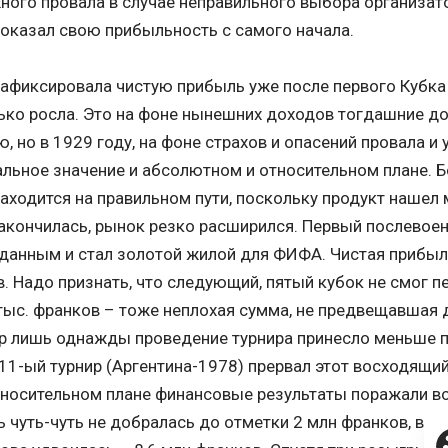
ого провала в случае неправильного выбора организато
оказал свою прибыльность с самого начала.
фиксировала чистую прибыль уже после первого Кубка 
ько росла. Это на фоне нынешних доходов тогдашние д
, но в 1929 году, на фоне страхов и опасений провала и
льное значение и абсолютном и относительном плане. Бо
ходится на правильном пути, поскольку продукт нашел 
акончилась, рынок резко расширился. Первый послевое
анным и стал золотой жилой для ФИФА. Чистая прибыль
. Надо признать, что следующий, пятый кубок не смог п
тыс. франков – тоже неплохая сумма, не предвещавшая 
ор лишь однажды проведение турнира принесло меньше 
11-ый турнир (Аргентина-1978) прервал этот восходящий
тносительном плане финансовые результаты поражали в
 чуть-чуть не добралась до отметки 2 млн франков, в 196