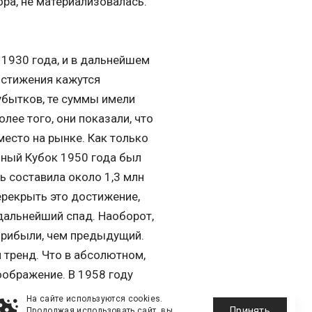
ра, не материализовалась.
1930 года, и в дальнейшем
остижения кажутся
 убытков, те суммы имели
лее того, они показали, что
место на рынке. Как только
нный Кубок 1950 года был
 составила около 1,3 млн
ерекрыть это достижение,
дальнейший спад. Наоборот,
прибыли, чем предыдущий.
 тренд. Что в абсолютном,
оображение. В 1958 году
6 году – 4,3 млн франков, в
На сайте используются cookies.
Принять
Продолжая использовать сайт, вы