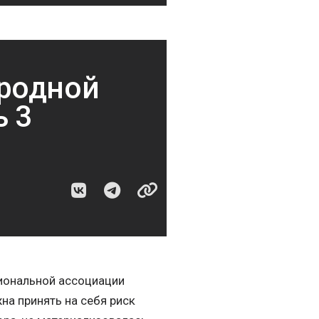
родной
ь 3
циональной ассоциации
на принять на себя риск