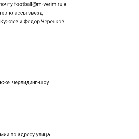
очту football@m-verim.ru в
стер-классы звезд
 Кужлев и Федор Черенков.
также черлидинг-шоу
мии по адресу улица