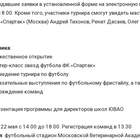
одавшие заявки в установленной форме на электронную п
18.00. Кроме того, участники турнира смогут увидеть ма
«Спартак» (Москва) Андрей Тихонов, Ренат Дасаев, Олег
ника
:
жественное открытие
тер-класс звезд футбола ФК «Спартак»
оведение турнира по футболу
азательные выступления по футбольному фристайлу, а 
аграждение команд
резентация программы для директоров школ ЮВАО
: 22 мая с 14.00 до 18.00. Регистрация команд в 13.30
я
: футбольный стадион Московской Ветеринарной Акаде