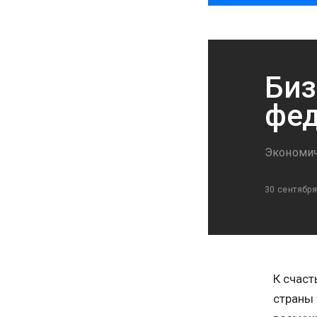
Биз
фед
Экономич
30 сентября
К счаст
страны 