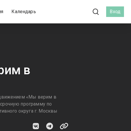
ия
Календарь
Вход
рим в
 движением «Мы верим в
осрочную программу по
тивного округа г. Москвы