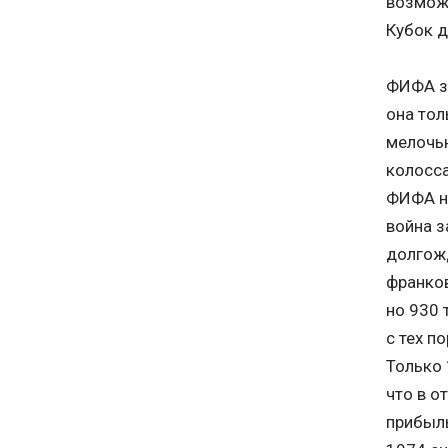
возможн
Кубок д
ФИФА за
она тол
мелочью
колосса
ФИФА на
война з
долгожд
франков
но 930 
с тех п
Только 
что в о
прибыль