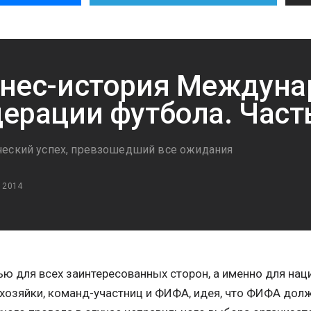
нес-история Междуна
ерации футбола. Част
еский успех, превзошедший все ожидания
 2014
ью для всех заинтересованных сторон, а именно для на
хозяйки, команд-участниц и ФИФА, идея, что ФИФА долж