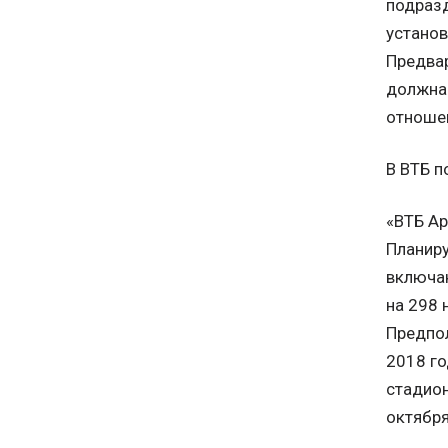
подразд
установ
Предвар
должна 
отношен
В ВТБ п
«ВТБ Ар
Планиру
включаю
на 298 
Предпол
2018 го
стадион
октября