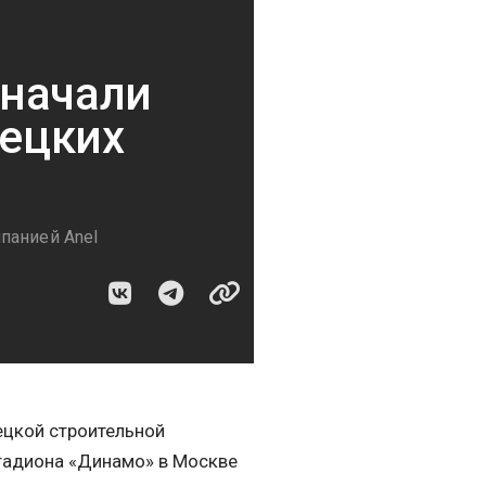
 начали
рецких
панией Anel
ецкой строительной
стадиона «Динамо» в Москве