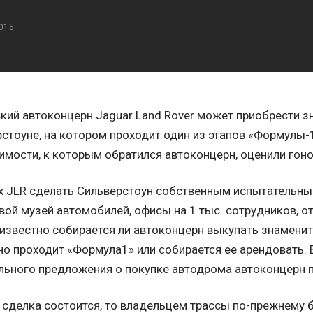
015
кий автоконцерн Jaguar Land Rover может приобрести 
стоуне, на котором проходит один из этапов «Формулы-
мости, к которым обратился автоконцерн, оценили гоно
х JLR сделать Сильверстоун собственным испытательны
вой музей автомобилей, офисы на 1 тыс. сотрудников, от
известно собирается ли автоконцерн выкупать знаменит
о проходит «Формула1» или собирается ее арендовать. 
ьного предложения о покупке автодрома автоконцерн п
 сделка состоится, то владельцем трассы по-прежнему буд