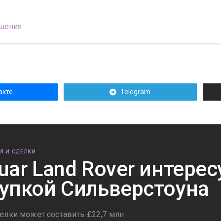
шения
акте
Telegram
Я И СДЕЛКИ
uar Land Rover интерес
упкой Сильверстоуна
елки может составить £22,7 млн