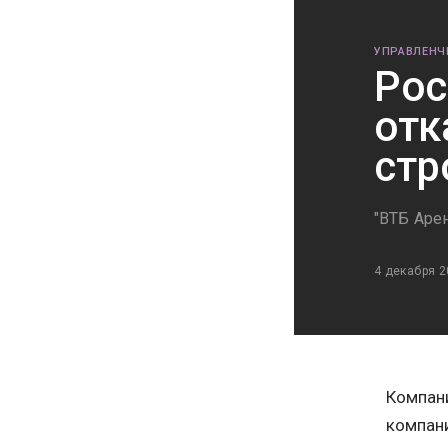
УПРАВЛЕНЧ
Рос
отк
стр
"ВТБ Аре
4 декабря 2
Компани
компани