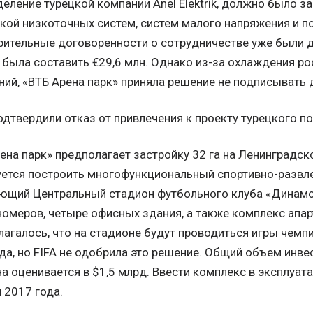
еление турецкой компании Anel Elektrik, должно было з
кой низкоточных систем, систем малого напряжения и п
ительные договоренности о сотрудничестве уже были 
была составить €29,6 млн. Однако из-за охлаждения ро
ий, «ВТБ Арена парк» приняла решение не подписывать д
одтвердили отказ от привлечения к проекту турецкого п
ена парк» предполагает застройку 32 га на Ленинградск
ется построить многофункциональный спортивно-развл
щий Центральный стадион футбольного клуба «Динамо»,
номеров, четыре офисных здания, а также комплекс апар
агалось, что на стадионе будут проводиться игры чемп
да, но FIFA не одобрила это решение. Общий объем инве
а оценивается в $1,5 млрд. Ввести комплекс в эксплуат
 2017 года.