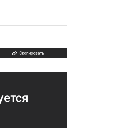
Скопировать
уется