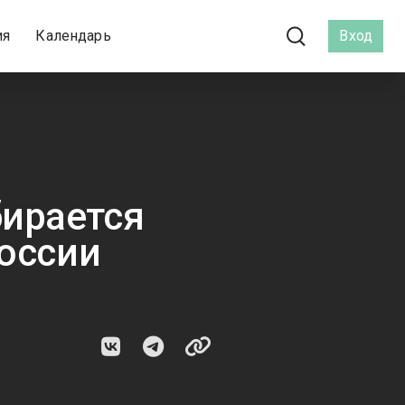
ия
Календарь
Вход
ирается
России