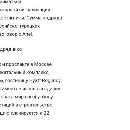
аниматься
ожарной сигнализации.
достигнуты. Сумма подряда
ссийско-турецких
оговор с Anel.
одрядчика.
ом проспекте в Москве.
екательный комплекс,
 гостиницу Hyatt Regency
таментов из шести зданий.
ионата мира по футболу
стиций в строительство
ацию планируется к 22