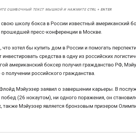
ИТЕ ОШИБОЧНЫЙ ТЕКСТ МЫШКОЙ И НАЖМИТЕ
CTRL
+
ENTER
 свою школу бокса в России известный американский б
 прошедшей пресс-конференции в Москве.
, что хотел бы купить дом в России и помогать перспек
 инвестировать средства в одну из российских логисти
угой американский боксер получил гражданство РФ, Мэйуэ
 о получении российского гражданства.
лойд Мэйуэзер заявил о завершении карьеры. В послуж
 побед (26 нокаутом), ни одного поражения, он станови
х, также Мэйуэзер является бронзовым призером Олимпи