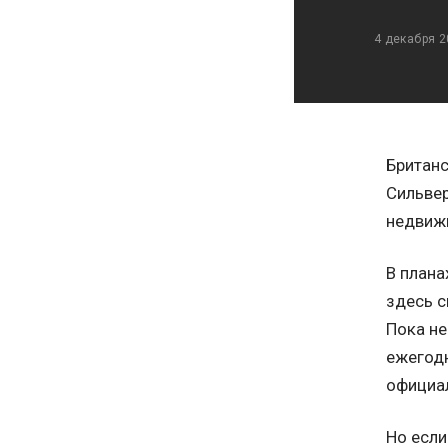
4 декабря 2
Британс
Сильвер
недвижи
В плана
здесь с
Пока не
ежегодн
официал
Но если