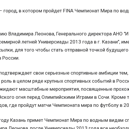
– город, в котором пройдет FINA Чемпионат Мира по во
ию Владимира Леонова, Генерального директора АНО "
семирной летней Универсиады 2013 года в г. Казани", и
ылки, для того чтобы стать отправной точкой будущего
в России.
подтверждает свои серьезные спортивные амбиции тем, 
роль в целом ряде крупных спортивных событий в России
ожидают масштабные мероприятия, посвященные прохо
ского огня перед Олимпийскими Играми в Сочи. Кроме т
дов, где пройдут матчи Чемпионата мира по футболу в 20
году Казань примет Чемпионат Мира по водным видам сп
ра Леонова, после Универсиады 2013 года все необхо