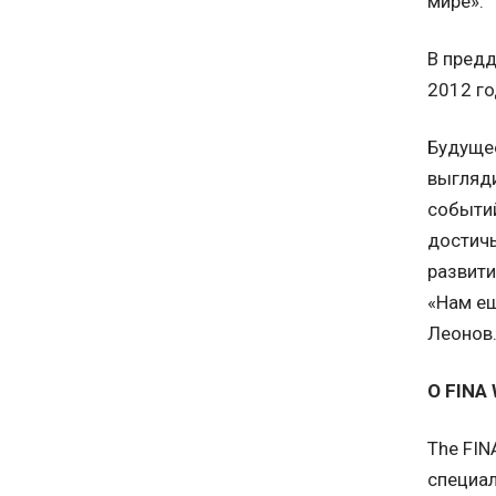
мире».
В предд
2012 го
Будуще
выгляди
событий
достичь
развит
«Нам ещ
Леонов
О FINA 
The FIN
специал