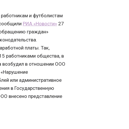
 работникам и футболистам
, сообщили
РИА «Новости»
27
о обращению граждан»
конодательства.
работной платы. Так,
115 работниками общества, в
на возбудил в отношении ООО
 «Нарушение
ублей или административное
ения в Государственную
 ООО внесено представление