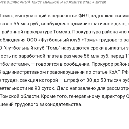
ИТЕ ОШИБОЧНЫЙ ТЕКСТ МЫШКОЙ И НАЖМИТЕ
CTRL
+
ENTER
Томь», выступающий в первенстве ФНЛ, задолжал своим
 около 56 млн руб., возбуждено административное дело
й районной прокуратуре Томска. Прокуратура района «п
соблюдения ООО «Футбольный клуб «Томь» трудового за
 "Футбольный клуб "Томь" нарушаются сроки выплаты за
сть по заработной плате в размере 56 млн руб. перед 
утболистами», — говорится в сообщении. Прокурор райо
б административном правонарушении по статье КоАП РФ
 труде», санкция которой — штраф от 30 до 50 тысяч р
еятельности на 90 суток. Дело направлено для рассмотр
 Томской области. Кроме того, генеральному директору
ушений трудового законодательства.