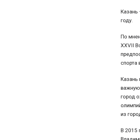
Казань 
году.
По мнен
XXVII В
предпос
спорта 
Казань 
важную 
город 
олимпий
из горо
В 2015 
Владими