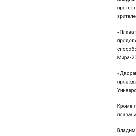
протест
зрител
«Плават
продолж
способс
Мира-2
«Дворец
проведе
Универс
Кроме т
плаван
Владими