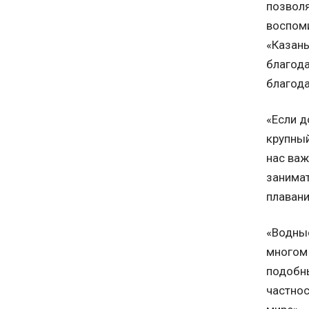
позволя
воспоми
«Казань
благода
благода
«Если д
крупный
нас важ
занимат
плавани
«Водные
многом 
подобны
частнос