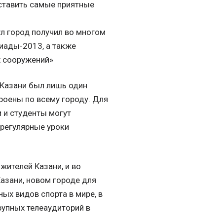
оставить самые приятные
ул город получил во многом
сиады-2013, а также
х сооружений»
 Казани был лишь один
роены по всему городу. Для
 и студенты могут
 регулярные уроки
жителей Казани, и во
азани, новом городе для
ых видов спорта в мире, в
рупных телеаудиторий в