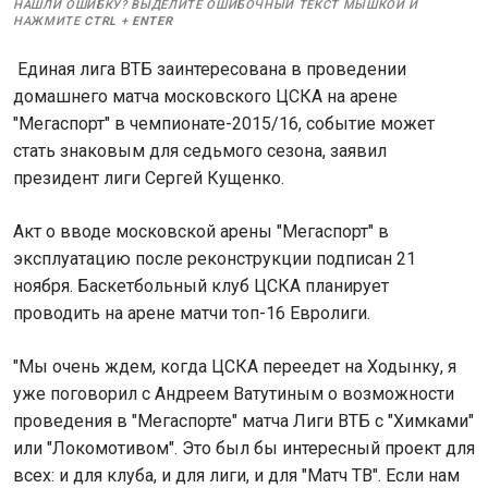
НАШЛИ ОШИБКУ? ВЫДЕЛИТЕ ОШИБОЧНЫЙ ТЕКСТ МЫШКОЙ И
НАЖМИТЕ
CTRL
+
ENTER
Единая лига ВТБ заинтересована в проведении
домашнего матча московского ЦСКА на арене
"Мегаспорт" в чемпионате-2015/16, событие может
стать знаковым для седьмого сезона, заявил
президент лиги Сергей Кущенко.
Акт о вводе московской арены "Мегаспорт" в
эксплуатацию после реконструкции подписан 21
ноября. Баскетбольный клуб ЦСКА планирует
проводить на арене матчи топ-16 Евролиги.
"Мы очень ждем, когда ЦСКА переедет на Ходынку, я
уже поговорил с Андреем Ватутиным о возможности
проведения в "Мегаспорте" матча Лиги ВТБ с "Химками"
или "Локомотивом". Это был бы интересный проект для
всех: и для клуба, и для лиги, и для "Матч ТВ". Если нам