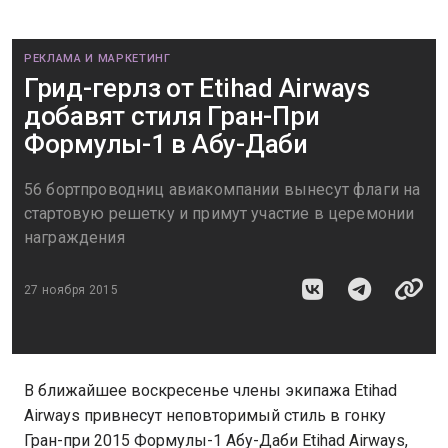
РЕКЛАМА И МАРКЕТИНГ
Грид-герлз от Etihad Airways
добавят стиля Гран-При
Формулы-1 в Абу-Даби
56 бортпроводниц авиакомпании вынесут флаги на
стартовую решетку и примут участие в церемонии
награждения
27 ноября 2015
В ближайшее воскресенье члены экипажа Etihad
Airways привнесут неповторимый стиль в гонку
Гран-при 2015 Формулы-1 Абу-Даби Etihad Airways,