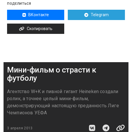
ПОДЕЛИТЬСЯ
ВКонтакте
Telegram
Скопировать
Мини-фильм о страсти к
футболу
Агентство W+K и пивной гигант Heineken создали
ролик, а точнее целый мини-фильм,
демонстрирующий настоящую преданность Лиге
Чемпионов УЕФА
3 апреля 2013