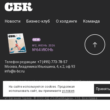
Новости
Бизнес-клуб
О холдинге
Команда
NEW
№2, ИЮНЬ 2026
№64 ИЮНЬ
Телефон редакции
:
+7 (495) 773-78-57
Москва, Академика Ильюшина, 4, к.2, оф.93
info@s-bc.ru
Новости спортивной и деловой индустрии «Спорт Бизнес
Консалтинг». Свидетельство СМИ ЭЛ № ФС77-47450.
На сайте используются cookies. Продолжая
Принят
Главный редактор Елена Савраева.
Правовая информация
.
использовать сайт, вы принимаете
условия
.
Дизайн SportNoise
. Разработка v2:Андрей Загоруйко,
v1:Евгений Горяев. © ООО ИД «ГлобалМедиа». +16. Все права
защищены. 2011–2026.