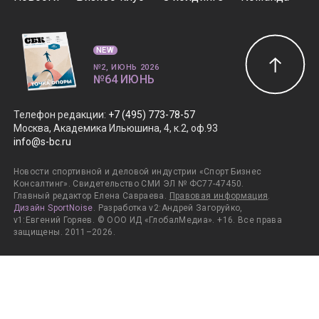
NEW
№2, ИЮНЬ 2026
№64 ИЮНЬ
Телефон редакции
:
+7 (495) 773-78-57
Москва, Академика Ильюшина, 4, к.2, оф.93
info@s-bc.ru
Новости спортивной и деловой индустрии «Спорт Бизнес
Консалтинг». Свидетельство СМИ ЭЛ № ФС77-47450.
Главный редактор Елена Савраева.
Правовая информация
.
Дизайн SportNoise
. Разработка v2:Андрей Загоруйко,
v1:Евгений Горяев. © ООО ИД «ГлобалМедиа». +16. Все права
защищены. 2011–2026.