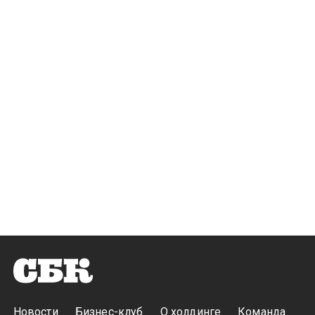
Новости
Бизнес-клуб
О холдинге
Команда