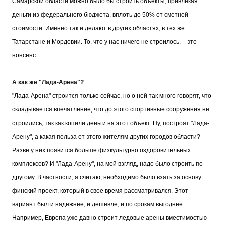
Самарской области можно было бы строить объекты, привлекая
деньги из федерального бюджета, вплоть до 50% от сметной
стоимости. Именно так и делают в других областях, в тех же
Татарстане и Мордовии. То, что у нас ничего не строилось, – это
нонсенс.
А как же "Лада-Арена"?
"Лада-Арена" строится только сейчас, но о ней так много говорят, что
складывается впечатление, что до этого спортивные сооружения не
строились, так как копили деньги на этот объект. Ну, построят "Лада-
Арену", а какая польза от этого жителям других городов области?
Разве у них появится больше физкультурно оздоровительных
комплексов? И "Лада-Арену", на мой взгляд, надо было строить по-
другому. В частности, я считаю, необходимо было взять за основу
финский проект, который в свое время рассматривался. Этот
вариант был и надежнее, и дешевле, и по срокам выгоднее.
Например, Европа уже давно строит ледовые арены вместимостью