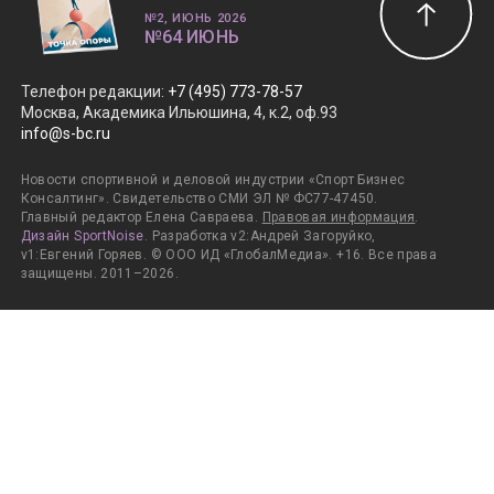
№2, ИЮНЬ 2026
№64 ИЮНЬ
Телефон редакции
:
+7 (495) 773-78-57
Москва, Академика Ильюшина, 4, к.2, оф.93
info@s-bc.ru
Новости спортивной и деловой индустрии «Спорт Бизнес
Консалтинг». Свидетельство СМИ ЭЛ № ФС77-47450.
Главный редактор Елена Савраева.
Правовая информация
.
Дизайн SportNoise
. Разработка v2:Андрей Загоруйко,
v1:Евгений Горяев. © ООО ИД «ГлобалМедиа». +16. Все права
защищены. 2011–2026.