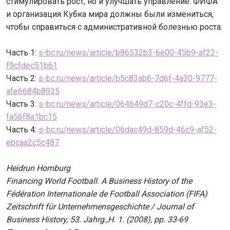
стимулировать рост, но и улучшать управление. ФИФА
и организация Кубка мира должны были измениться,
чтобы справиться с административной болезнью роста.
Часть 1:
s-bc.ru/news/article/b86532b3-6e00-45b9-af22-
f9cfdec51b61
Часть 2:
s-bc.ru/news/article/b5c83ab6-7d6f-4a30-9777-
afe6684b8935
Часть 3:
s-bc.ru/news/article/064649d7-c20c-4ffd-93e3-
fa56f8a1bc15
Часть 4:
s-bc.ru/news/article/06dac49d-859d-46c9-af52-
ebcaa2c5c487
Heidrun Homburg
Financing World Football. A Business History of the
Fédération Internationale de Football Association (FIFA)
Zeitschrift für Unternehmensgeschichte / Journal of
Business History, 53. Jahrg.,H. 1. (2008), pp. 33-69