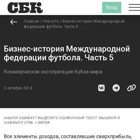
Вход
Главная
/
Новости
/
Бизнес-история Международной
федерации футбола. Часть 5
Бизнес-история Международной
федерации футбола. Часть 5
Коммерческая эксплуатация Кубка мира
3 октября 2014
НАШЛИ ОШИБКУ? ВЫДЕЛИТЕ ОШИБОЧНЫЙ ТЕКСТ МЫШКОЙ И
НАЖМИТЕ
CTRL
+
ENTER
Все элементы доходов, составлявшие сверхприбыль,