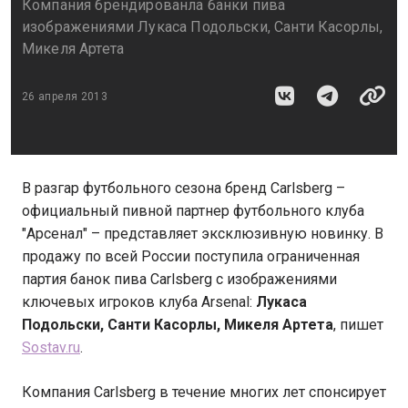
Компания брендированла банки пива
изображениями Лукаса Подольски, Санти Касорлы,
Микеля Артета
26 апреля 2013
В разгар футбольного сезона бренд Carlsberg –
официальный пивной партнер футбольного клуба
"Арсенал" – представляет эксклюзивную новинку. В
продажу по всей России поступила ограниченная
партия банок пива Carlsberg c изображениями
ключевых игроков клуба Arsenal:
Лукаса
Подольски, Санти Касорлы, Микеля Артета
, пишет
Sostav.ru
.
Компания Carlsberg в течение многих лет спонсирует