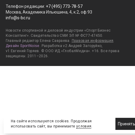
Телефон редакции
:
+7 (495) 773-78-57
Москва, Академика Ильюшина, 4, к.2, оф.93
info@s-bc.ru
Новости спортивной и деловой индустрии «Спорт Бизнес
Консалтинг». Свидетельство СМИ ЭЛ № ФС77-47450.
Главный редактор Елена Савраева.
Правовая информация
.
Дизайн SportNoise
. Разработка v2:Андрей Загоруйко,
v1:Евгений Горяев. © ООО ИД «ГлобалМедиа». +16. Все права
защищены. 2011–2026.
На сайте используются cookies. Продолжая
Принят
использовать сайт, вы принимаете
условия
.