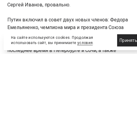
Сергей Иванов, провально.
Путин включил в совет двух новых членов: Федора
Емельяненко, чемпиона мира и президента Союза
смешанных боевых единоборств (неолимпийский
На сайте используются cookies. Продолжая
Принят
вид спорта), схватки которого он посещал в
использовать сайт, вы принимаете
условия
.
последнее время в Петербурге и Сочи, а также
Сергея Фурсенко, бывшего президента РФС, вокруг
которого разворачивается кредитный скандал.
Совет стал активно работать после провала
российской сборной на Олимпиаде в Ванкувере в
феврале 2010 г., сопровождавшейся скандалами
вокруг расточительности высших спортивных
чиновников.
На одном из заседаний совета Степашин заявил:
система подготовки спортсменов в России