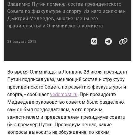
Владимир Путин поменял состав президентского
Совета по физкультуре и спорту. Из него исключен
Дмитрий Медведев, многие члены его
правительства и Олимпийского комитета
23 августа 2012
Во время Олимпиады в Лондоне 28 июля президент
Путин подписал указ, меняющий состав и структуру
президентского Совета по развитию физкультуры и
спорта, - сообщает
vedomosti.ru
. При президенте
Медведеве руководство советом было разделено:
сам он был председателем, а его первым
заместителем и председателем президиума совета
был премьер Путин. Президиум решал, какие
вопросы выносить на обсуждение, по каким