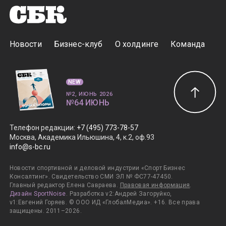
Новости
Бизнес-клуб
О холдинге
Команда
NEW
№2, ИЮНЬ 2026
№64 ИЮНЬ
Телефон редакции
:
+7 (495) 773-78-57
Москва, Академика Ильюшина, 4, к.2, оф.93
info@s-bc.ru
Новости спортивной и деловой индустрии «Спорт Бизнес
Консалтинг». Свидетельство СМИ ЭЛ № ФС77-47450.
Главный редактор Елена Савраева.
Правовая информация
.
Дизайн SportNoise
. Разработка v2:Андрей Загоруйко,
v1:Евгений Горяев. © ООО ИД «ГлобалМедиа». +16. Все права
защищены. 2011–2026.