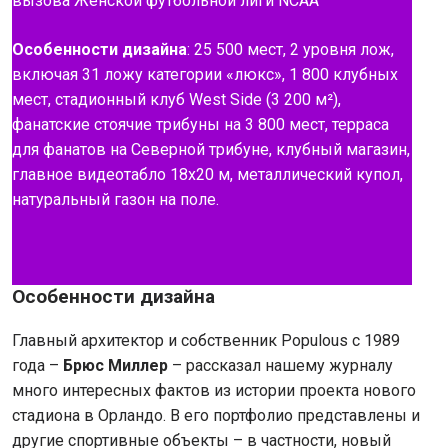
вызова Женской футбольной лиги NCAA
Особенности дизайна
: 25 500 мест, 2 уровня лож,
включая 31 ложу категории «люкс», 1 800 клубных
мест, стадионный клуб West Side (3 200 м²),
фанатские стоячие трибуны на 3 800 мест, терраса
для фанатов на Северной трибуне, клубный магазин,
главное видеотабло 18x20 м, металлический купол,
натуральный газон на поле.
Особенности
дизайна
Главный архитектор и собственник Populous с 1989
года –
Брюс Миллер
– рассказал нашему журналу
много интересных фактов из истории проекта нового
стадиона в Орландо. В его портфолио представлены и
другие спортивные объекты – в частности, новый