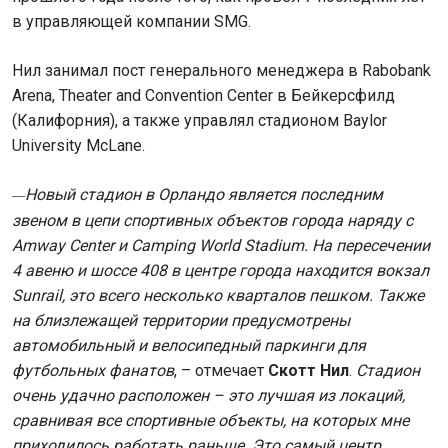
в управляющей компании SMG.
Нил занимал пост генерального менеджера в Rabobank
Arena, Theater and Convention Center в Бейкерсфилд
(Калифорния), а также управлял стадионом Baylor
University McLane.
Новый стадион в Орландо является последним
—
звеном в цепи спортивных объектов города наряду с
Amway Center и Camping World Stadium. На пересечении
4 авеню и шоссе 408 в центре города находится вокзал
Sunrail, это всего несколько кварталов пешком. Также
на близлежащей территории предусмотрены
автомобильный и велосипедный паркинги для
футбольных фанатов
, – отмечает
Скотт Нил
.
Стадион
очень удачно расположен – это лучшая из локаций,
сравнивая все спортивные объекты, на которых мне
приходилось работать раньше. Это самый центр