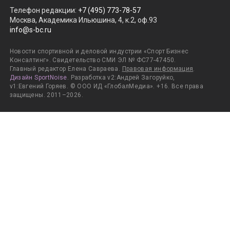
Телефон редакции
:
+7 (495) 773-78-57
Москва, Академика Ильюшина, 4, к.2, оф.93
info@s-bc.ru
Новости спортивной и деловой индустрии «Спорт Бизнес
Консалтинг». Свидетельство СМИ ЭЛ № ФС77-47450.
Главный редактор Елена Савраева.
Правовая информация
.
Дизайн SportNoise
. Разработка v2:Андрей Загоруйко,
v1:Евгений Горяев. © ООО ИД «ГлобалМедиа». +16. Все права
защищены. 2011–2026.