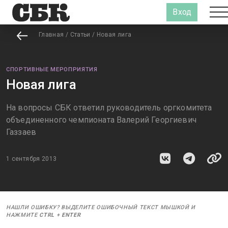
Вход
Главная
/
Статьи
/
Новая лига
СПОРТИВНЫЕ МЕРОПРИЯТИЯ
Новая лига
На вопросы СБК ответил руководитель оргкомитета
объединенного чемпионата Валерий Георгиевич
Газзаев
1 сентября 2013
НАШЛИ ОШИБКУ? ВЫДЕЛИТЕ ОШИБОЧНЫЙ ТЕКСТ МЫШКОЙ И
НАЖМИТЕ
CTRL
+
ENTER