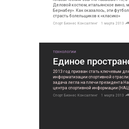
Деловой костюм, итальянское вино, м
Бернабеу». Как оказалось, эти футбо
страсть болельщиков к «класико»
Спорт Бизнес Консалтинг
1 марта 2013
ТЕХНОЛОГИИ
Единое простран
2013 год призван стать ключевым дл
информатизации спортивной отрасли.
задача легла на плечи президента Н
центра спортивной информации (НАЦ
Спорт Бизнес Консалтинг
1 марта 2013