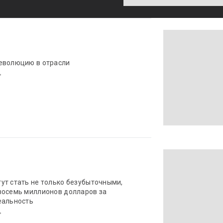
революцию в отрасли
ут стать не только безубыточными,
восемь миллионов долларов за
еальность