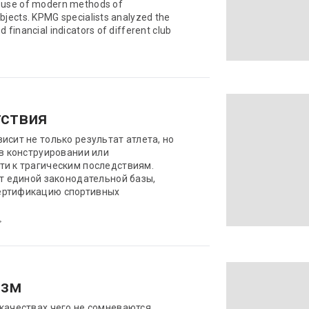
s use of modern methods of
objects. KPMG specialists analyzed the
 financial indicators of different club
тствия
исит не только результат атлета, но
 в конструировании или
ти к трагическим последствиям.
ет единой законодательной базы,
ертификацию спортивных
изм
качествах чего не сомневаются.