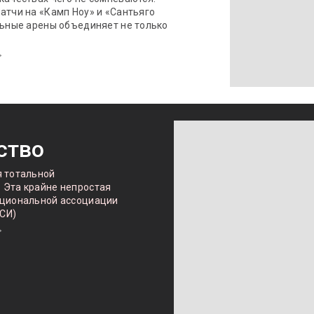
атчи на «Камп Ноу» и «Сантьяго
льные арены объединяет не только
ство
я тотальной
 Эта крайне непростая
ациональной ассоциации
СИ)