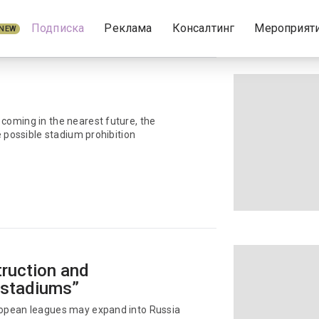
Подписка
Реклама
Консалтинг
Мероприят
NEW
 coming in the nearest future, the
he possible stadium prohibition
truction and
 stadiums”
uropean leagues may expand into Russia