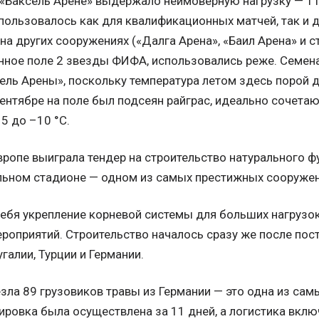
«Баксель Арене» выдержало неимоверную нагрузку — 11 
пользовалось как для квалификационных матчей, так и 
на других сооружениях («Далга Арена», «Баил Арена» и 
нное поле 2 звезды ФИФА, использовались реже. Семен
ль Арены», поскольку температура летом здесь порой д
сентябре на поле был подсеян райграс, идеально сочет
5 до –10 °C.
вропе выиграла тендер на строительство натурального ф
ьном стадионе — одном из самых престижных сооружен
ебя укрепление корневой системы для больших нагрузок
оприятий. Строительство началось сразу же после пост
галии, Турции и Германии.
зла 89 грузовиков травы из Германии — это одна из сам
ировка была осуществлена за 11 дней, а логистика вклю