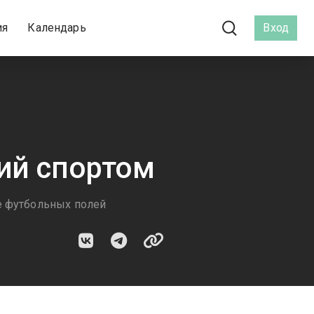
ия
Календарь
Вход
ий спортом
е футбольных полей