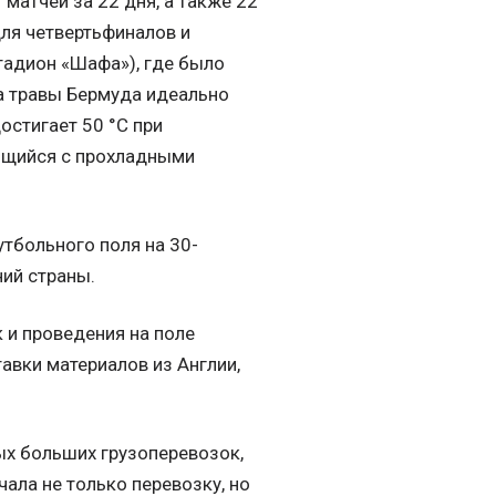
матчей за 22 дня, а также 22
для четвертьфиналов и
стадион «Шафа»), где было
а травы Бермуда идеально
остигает 50 °C при
ающийся с прохладными
утбольного поля на 30-
ий страны.
 и проведения на поле
авки материалов из Англии,
ых больших грузоперевозок,
чала не только перевозку, но