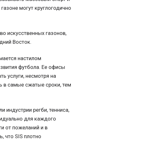
 газоне могут круглогодично
тво искусственных газонов,
дний Восток.
имается настилом
азвития футбола. Ее офисы
ь услуги, несмотря на
 в самые сжатые сроки, тем
и индустрии регби, тенниса,
видуально для каждого
ти от пожеланий и в
, что SIS плотно