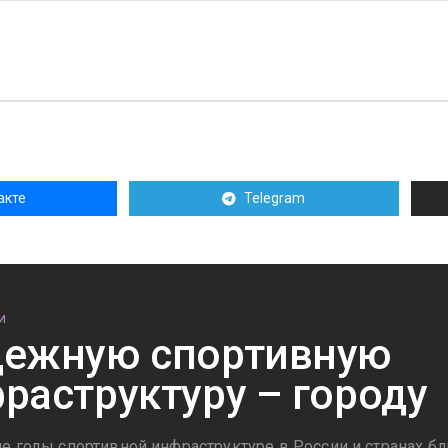
акте
Telegram
И
ежную спортивную
раструктуру – городу
е годы спортивной инфраструктуре в России и странах б