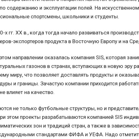
по содержанию и эксплуатации полей. На искусственном
сиональные спортсмены, школьники и студенты.
80-х гг. ХХ в., когда тогда начало развиваться производс
еров-экспортеров продукта в Восточную Европу и на Сре
этом направлении оказалась компания SIS, которая зан
туральных газонов в странах, вступающих в новую эру р
му миру, что позволяет доставлять продукты и оказыват
уры и границы. Зачастую компании приходится работать
не влияет на качество.
ются не только футбольные структуры, но и представител
 При этом проекты разрабатываются компанией SIS инди
лиматических зон и традиций стран, а также в зависимос
ждународными стандартами ФИФА и УЕФА. Надо отметить