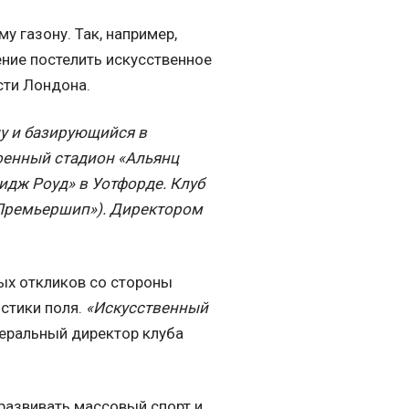
 газону. Так, например,
ние постелить искусственное
сти Лондона.
у и базирующийся в
роенный стадион «Альянц
идж Роуд» в Уотфорде. Клуб
а Премьершип»). Директором
ых откликов со стороны
стики поля.
«Искусственный
неральный директор клуба
развивать массовый спорт и