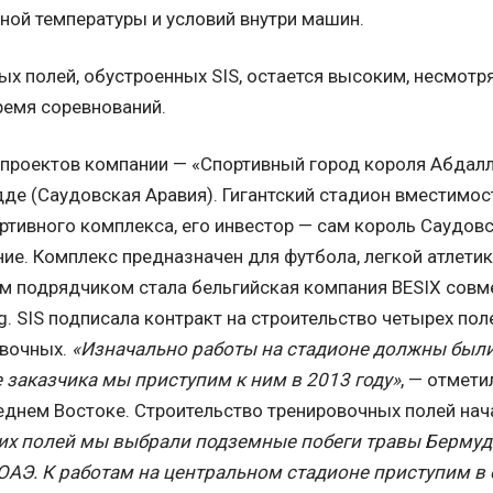
ной температуры и условий внутри машин.
х полей, обустроенных SIS, остается высоким, несмотр
ремя соревнований.
проектов компании — «Спортивный город короля Абдалла»
дде (Саудовская Аравия). Гигантский стадион вместимос
тивного комплекса, его инвестор — сам король Саудовс
ие. Комплекс предназначен для футбола, легкой атлетик
ым подрядчиком стала бельгийская компания BESIX совм
ng. SIS подписала контракт на строительство четырех пол
овочных.
«Изначально работы на стадионе должны были
е заказчика мы приступим к ним в 2013 году»
, — отмет
реднем Востоке. Строительство тренировочных полей нач
тих полей мы выбрали подземные побеги травы Берму
ОАЭ. К работам на центральном стадионе приступим в о