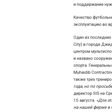
и поддержание нуж
Качество футбольны
эксплуатацию во в
Один из последних 
City) в городе Джи
центром мультиспор
и названо сооружен
спорта. Генеральн
Muhaidib Contracti
также трех тренир
года, но по просьб
директор SIS на С
15 августа.
«Для э
на нашей ферме в 