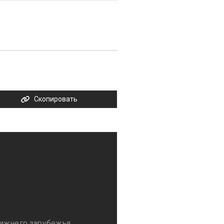
Скопировать
лижнего зарубежья