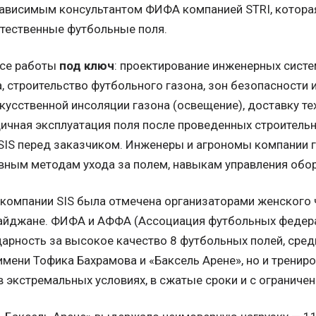
зависимым консультантом ФИФА компанией STRI, котора
стественные футбольные поля.
все работы
под ключ
: проектирование инженерных систе
, строительство футбольного газона, зон безопасности 
кусственной инсоляции газона (освещение), доставку те
дичная эксплуатация поля после проведенных строитель
SIS перед заказчиком. Инженеры и агрономы компании 
вным методам ухода за полем, навыкам управления обор
а компании SIS была отмечена организаторами женского
айджане. ФИФА и АФФА (Ассоциация футбольных федер
дарность за высокое качество 8 футбольных полей, сред
имени Тофика Бахрамова и «Баксель Арене», но и трениро
в экстремальных условиях, в сжатые сроки и с огранич