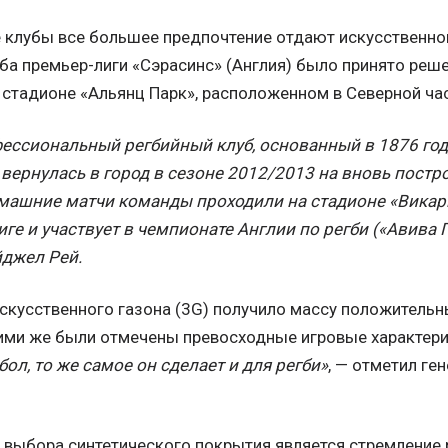
клубы все большее предпочтение отдают искусственному
а премьер-лиги «Сэрасинс» (Англия) было принято реше
 стадионе «Альянц Парк», расположенном в Северной ча
ессиональный регбийный клуб, основанный в 1876 год
вернулась в город в сезоне 2012/2013 на вновь пост
омашние матчи команды проходили на стадионе «Викар
иге и участвует в чемпионате Англии по регби («Авив
йджел Рей.
искусственного газона (3G) получило массу положительн
, ими же были отмечены превосходные игровые характери
ол, то же самое он сделает и для регби»
, — отметил ге
.
 выбора синтетического покрытия является стремление 