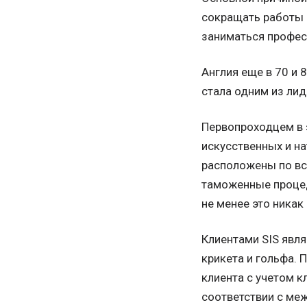
сокращать работы 
заниматься профес
Англия еще в 70 и 
стала одним из лид
Первопроходцем в 
искусственных и на
расположены по все
таможенные процед
не менее это никак 
Клиентами SIS явля
крикета и гольфа.
клиента с учетом к
соответствии с ме