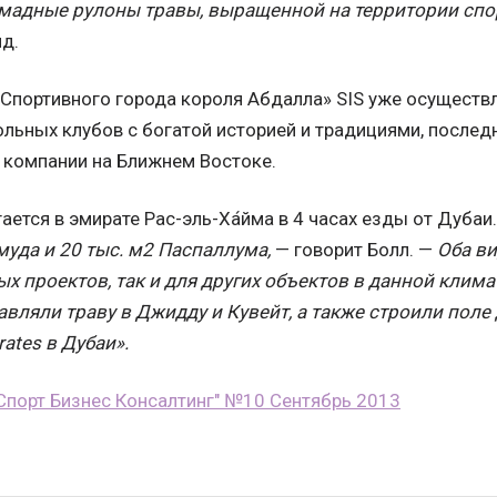
омадные рулоны травы, выращенной на территории спо
д.
«Спортивного города короля Абдалла» SIS уже осуществл
ольных клубов с богатой историей и традициями, после
 компании на Ближнем Востоке.
ается в эмирате Рас-эль-Ха́йма в 4 часах езды от Дубаи.
муда и 20 тыс. м2 Паспаллума,
— говорит Болл. —
Оба ви
х проектов, так и для других объектов в данной клима
авляли траву в Джидду и Кувейт, а также строили поле 
ates в Дубаи».
Спорт Бизнес Консалтинг" №10 Сентябрь 2013