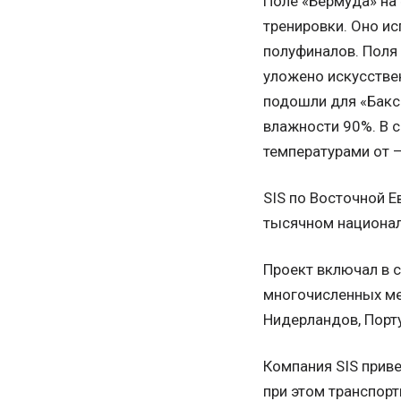
Поле «Бермуда» на 
тренировки. Оно ис
полуфиналов. Поля 
уложено искусстве
подошли для «Баксе
влажности 90%. В 
температурами от –
SIS по Восточной Е
тысячном национал
Проект включал в с
многочисленных мер
Нидерландов, Порту
Компания SIS приве
при этом транспорт