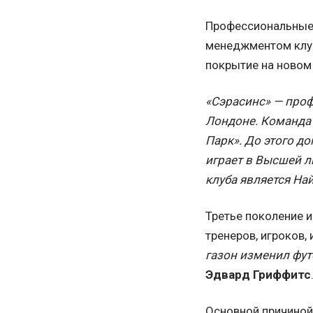
Профессиональные 
менеджментом клуб
покрытие на новом
«Сэрасинс» — проф
Лондоне. Команда 
Парк». До этого д
играет в Высшей л
клуба является На
Третье поколение 
тренеров, игроков
газон изменил футб
Эдвард Гриффитс
Основной причиной