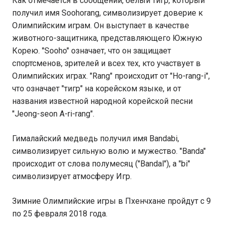
Как отмечается в сообщении, белый тигр, который
получил имя Soohorang, символизирует доверие к
Олимпийским играм. Он выступает в качестве
животного-защитника, представляющего Южную
Корею. "Sooho" означает, что он защищает
спортсменов, зрителей и всех тех, кто участвует в
Олимпийских играх. "Rang" происходит от "Ho-rang-i",
что означает "тигр" на корейском языке, и от
названия известной народной корейской песни
"Jeong-seon A-ri-rang".
Гималайский медведь получил имя Bandabi,
символизирует сильную волю и мужество. "Banda"
происходит от слова полумесяц ("Bandal"), а "bi"
символизирует атмосферу Игр.
Зимние Олимпийские игры в Пхенчхане пройдут с 9
по 25 февраля 2018 года.