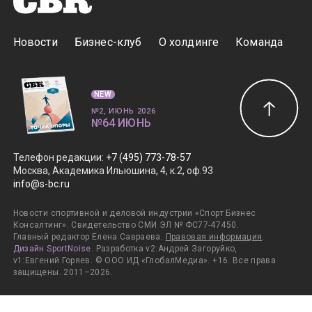
Новости
Бизнес-клуб
О холдинге
Команда
NEW
№2, ИЮНЬ 2026
№64 ИЮНЬ
Телефон редакции
:
+7 (495) 773-78-57
Москва, Академика Ильюшина, 4, к.2, оф.93
info@s-bc.ru
Новости спортивной и деловой индустрии «Спорт Бизнес
Консалтинг». Свидетельство СМИ ЭЛ № ФС77-47450.
Главный редактор Елена Савраева.
Правовая информация
.
Дизайн SportNoise
. Разработка v2:Андрей Загоруйко,
v1:Евгений Горяев. © ООО ИД «ГлобалМедиа». +16. Все права
защищены. 2011–2026.