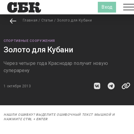
Вход
Главная
/
Статьи
/
Золото для Кубани
СПОРТИВНЫЕ СООРУЖЕНИЯ
Золото для Кубани
Через четыре года Краснодар получит новую
суперарену
1 октября 2013
НАШЛИ ОШИБКУ? ВЫДЕЛИТЕ ОШИБОЧНЫЙ ТЕКСТ МЫШКОЙ И
НАЖМИТЕ
CTRL
+
ENTER