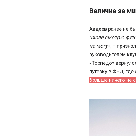
Величие за м
Авдеев ранее не б
числе смотрю фут
не могу»
, – призна
руководителем клу
«Торпедо» вернулос
путевку в ФНЛ, где
больше ничего не 