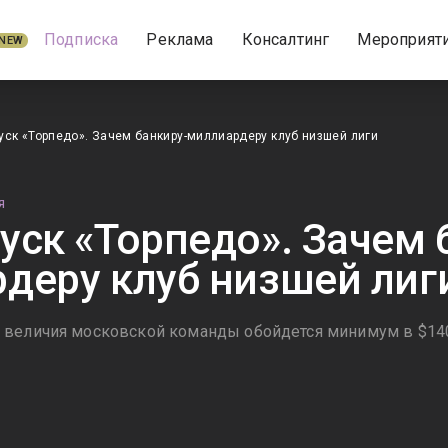
Подписка
Реклама
Консалтинг
Мероприят
NEW
уск «Торпедо». Зачем банкиру-миллиардеру клуб низшей лиги
Я
уск «Торпедо». Зачем 
деру клуб низшей лиг
величия московской команды обойдется минимум в $140