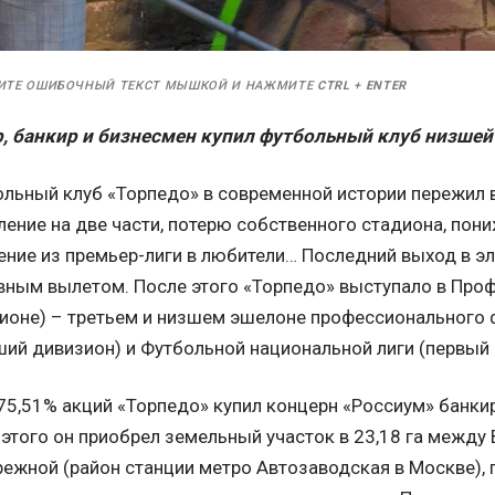
ИТЕ ОШИБОЧНЫЙ ТЕКСТ МЫШКОЙ И НАЖМИТЕ
CTRL
+
ENTER
, банкир и бизнесмен купил футбольный клуб низшей
льный клуб «Торпедо» в современной истории пережил в
ение на две части, потерю собственного стадиона, пониж
ение из премьер-лиги в любители… Последний выход в эл
вным вылетом. После этого «Торпедо» выступало в Про
зионе) – третьем и низшем эшелоне профессионального 
ший дивизион) и Футбольной национальной лиги (первый 
75,51% акций «Торпедо» купил концерн «Россиум» банки
этого он приобрел земельный участок в 23,18 га между 
ежной (район станции метро Автозаводская в Москве), 