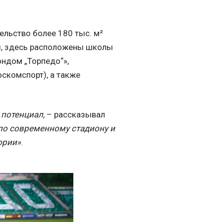
льство более 180 тыс. м²
ы, здесь расположены школы
ндом „Торпедо“»,
скомспорт), а также
 потенциал,
– рассказывал
 по современному стадиону и
ории»
.