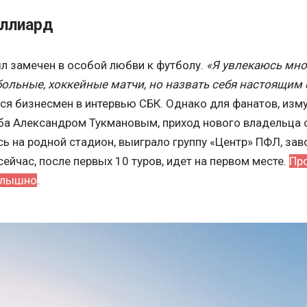
иллиард
ыл замечен в особой любви к футболу.
«Я увлекаюсь мно
больные, хоккейные матчи, но назвать себя настоящи
лся бизнесмен в интервью СБК. Однако для фанатов, из
ба Александром Тукмановым, приход нового владельца 
ь на родной стадион, выиграло группу «Центр» ПФЛ, зав
 сейчас, после первых 10 туров, идет на первом месте.
Пр
слышно
.