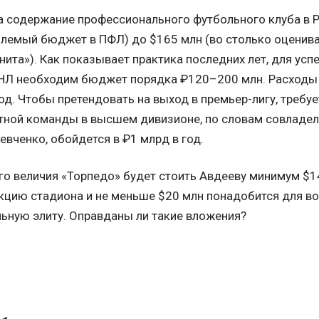
а содержание профессионального футбольного клуба в Р
лемый бюджет в ПФЛ) до $165 млн (во столько оценив
нита»). Как показывает практика последних лет, для ус
НЛ необходим бюджет порядка ₽120–200 млн. Расходы
од. Чтобы претендовать на выход в премьер-лигу, требуе
тной команды в высшем дивизионе, по словам совладе
вченко, обойдется в ₽1 млрд в год.
о величия «Торпедо» будет стоить Авдееву минимум $1
укцию стадиона и не меньше $20 млн понадобится для 
ьную элиту. Оправданы ли такие вложения?