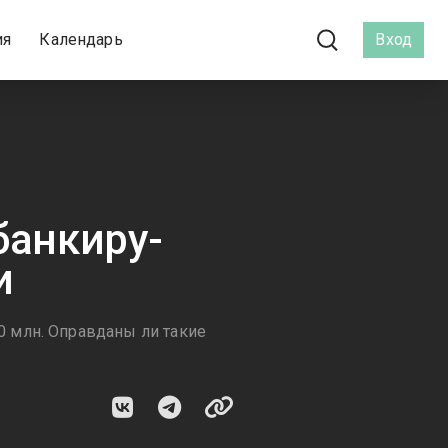
ия
Календарь
Вход
банкиру-
и
 млн. Оправданы ли такие