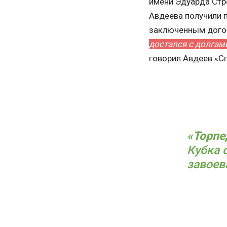
имени Эдуарда Стре
Авдеева получили п
заключенным догов
достался с долгам
говорил Авдеев «Сп
«Торпе
Кубка 
завоев