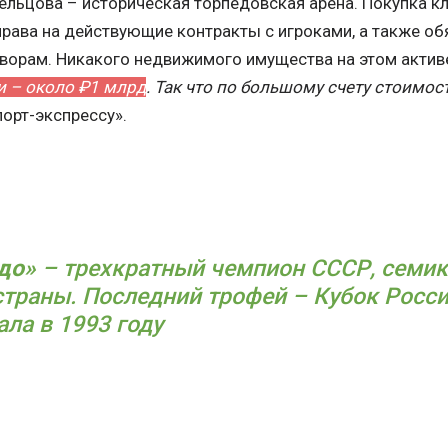
льцова – историческая торпедовская арена. Покупка кл
рава на действующие контракты с игроками, а также об
орам. Никакого недвижимого имущества на этом актив
и – около ₽1 млрд
. Так что по большому счету стоимос
орт-экспрессу».
до»
– трехкратный чемпион СССР, семик
страны. Последний трофей – Кубок Росс
ала в 1993 году