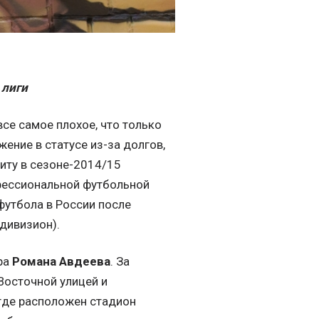
 лиги
се самое плохое, что только
ение в статусе из-за долгов,
иту в сезоне-2014/15
фессиональной футбольной
футбола в России после
дивизион).
ра
Романа Авдеева
. За
Восточной улицей и
где расположен стадион