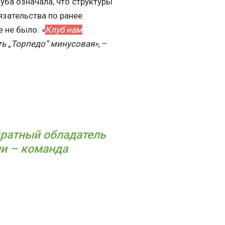
уба означала, что структуры
язательства по ранее
е не было.
«
Клуб нам
ть „Торпедо“ минусовая»
, –
ратный обладатель
ии – команда