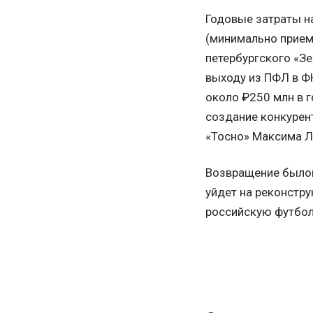
Годовые затраты н
(минимально прием
петербургского «Зе
выходу из ПФЛ в Ф
около ₽250 млн в г
создание конкурен
«Тосно» Максима Ле
Возвращение былог
уйдет на реконстр
российскую футбол