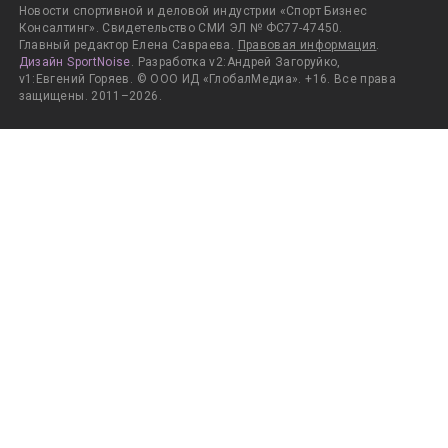
Новости спортивной и деловой индустрии «Спорт Бизнес
Консалтинг». Свидетельство СМИ ЭЛ № ФС77-47450.
Главный редактор Елена Савраева.
Правовая информация
.
Дизайн SportNoise
. Разработка v2:Андрей Загоруйко,
v1:Евгений Горяев. © ООО ИД «ГлобалМедиа». +16. Все права
защищены. 2011–2026.