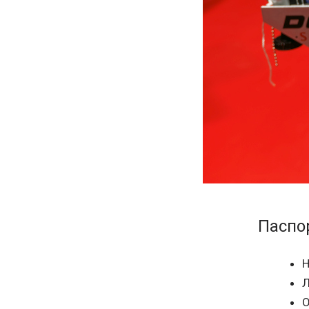
Паспо
Н
Л
О