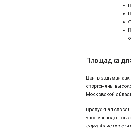
П
П
Ф
П
о
Площадка для
Центр задуман как 
спортсмены высоког
Московской област
Пропускная способн
уровнях подготовки
случайные посетит