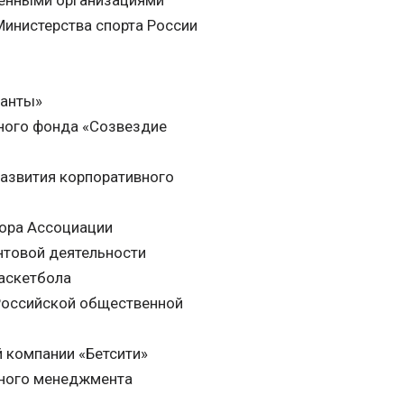
венными организациями
Министерства спорта России
ранты»
ьного фонда «Созвездие
развития корпоративного
тора Ассоциации
антовой деятельности
аскетбола
 Российской общественной
й компании «Бетсити»
ивного менеджмента