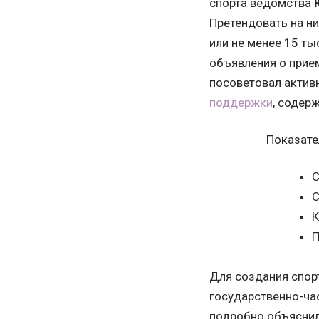
спорта ведомства
Претендовать на ни
или не менее 15 ты
объявления о прие
посоветовал актив
поддержки
, содер
Показате
С
С
К
П
Для создания спор
государственно-ча
подробно объяснил