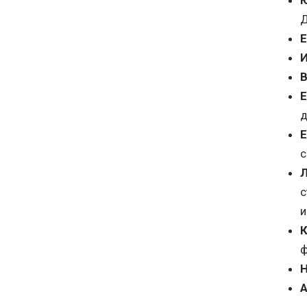
Ю
Д
Е
И
В
Е
д
Е
с
Л
с
и
К
ф
Н
А