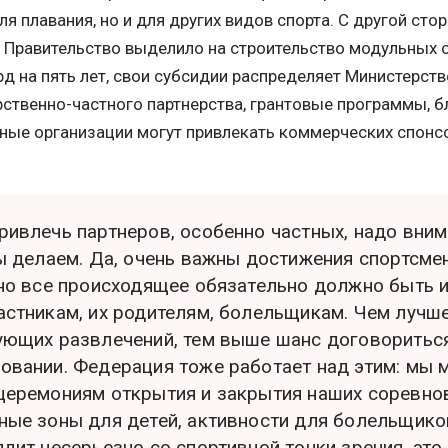
ля плавания, но и для других видов спорта. С другой ст
 Правительство выделило на строительство модульных о
д на пять лет, свои субсидии распределяет Министерств
ственно-частного партнерства, грантовые программы, 
вные организации могут привлекать коммерческих спонс
ривлечь партнеров, особенно частных, надо вним
мы делаем. Да, очень важны достижения спортсме
 но все происходящее обязательно должно быть и
астникам, их родителям, болельщикам. Чем лучше
ующих развлечений, тем выше шанс договоритьс
овании. Федерация тоже работает над этим: мы 
церемониям открытия и закрытия наших соревно
ные зоны для детей, активности для болельщико
ядит несерьезно со спортивной точки зрения, это