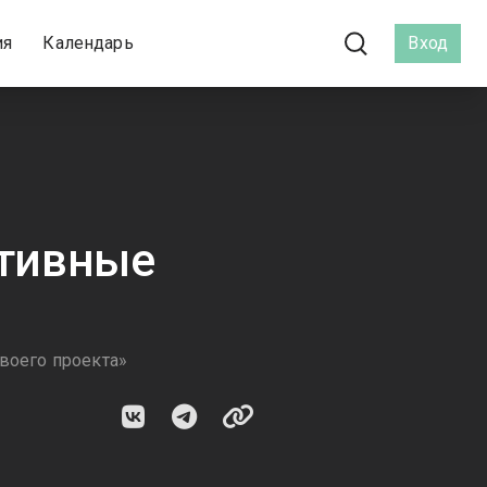
ия
Календарь
Вход
ртивные
своего проекта»