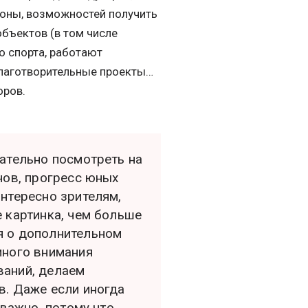
ороны, возможностей получить
бъектов (в том числе
о спорта, работают
благотворительные проекты…
оров.
ательно посмотреть на
нов, прогресс юных
нтересно зрителям,
 картинка, чем больше
я о дополнительном
много внимания
ваний, делаем
в. Даже если иногда
 важно, потому что