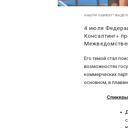
НАШЛИ ОШИБКУ? ВЫДЕЛ
4 июля Федерац
Консалтинг» п
Межведомствен
Его темой стал по
возможностях госу
коммерческих партн
основном, в плаван
Спикеры
с