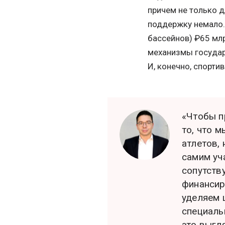
причем не только д
поддержку немало.
бассейнов) ₽65 млр
механизмы государ
И, конечно, спорти
«Чтобы п
то, что 
атлетов,
самим уч
сопутств
финансир
уделяем 
специаль
это выгл