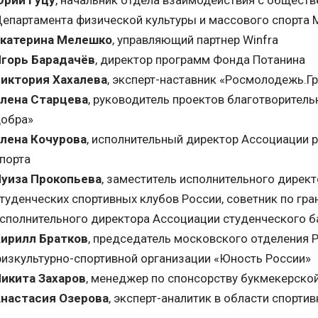
рий Гуцу
, начальник отдела взаимодействия с общест
епартамента физической культуры и массового спорта 
катерина Мелешко
, управляющий партнер Winfra
горь Барадачёв
, директор программ Фонда Потанина
иктория Хахалева
, эксперт-наставник «Росмолодежь.Г
лена Старцева
, руководитель проектов благотворител
обра»
лена Кочурова
, исполнительный директор Ассоциации 
порта
уиза Прокопьева
, заместитель исполнительного дирек
туденческих спортивных клубов России, советник по гр
сполнительного директора Ассоциации студенческого б
ирилл Братков
, председатель московского отделения
изкультурно-спортивной организации «Юность России»
икита Захаров
, менеджер по спонсорству букмекерско
настасия Озерова
, эксперт-аналитик в области спорт