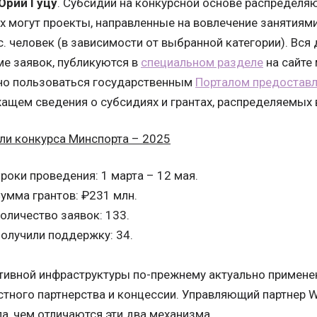
Юрий Гуцу
. Субсидии на конкурсной основе распределяю
х могут проекты, направленные на вовлечение занятиями
с. человек (в зависимости от выбранной категории). Вся
ме заявок, публикуются в
специальном разделе
на сайте
но пользоваться государственным
Порталом предоставл
жащем сведения о субсидиях и грантах, распределяемых
ли конкурса Минспорта – 2025
роки проведения: 1 марта – 12 мая.
умма грантов: ₽231 млн.
оличество заявок: 133.
олучили поддержку: 34.
тивной инфраструктуры по-прежнему актуально примен
стного партнерства и концессии. Управляющий партнер W
а, чем отличаются эти два механизма.