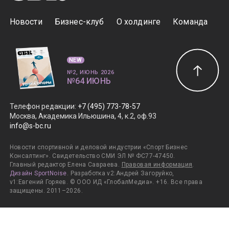
Новости
Бизнес-клуб
О холдинге
Команда
NEW
№2, ИЮНЬ 2026
№64 ИЮНЬ
Телефон редакции
:
+7 (495) 773-78-57
Москва, Академика Ильюшина, 4, к.2, оф.93
info@s-bc.ru
Новости спортивной и деловой индустрии «Спорт Бизнес
Консалтинг». Свидетельство СМИ ЭЛ № ФС77-47450.
Главный редактор Елена Савраева.
Правовая информация
.
Дизайн SportNoise
. Разработка v2:Андрей Загоруйко,
v1:Евгений Горяев. © ООО ИД «ГлобалМедиа». +16. Все права
защищены. 2011–2026.