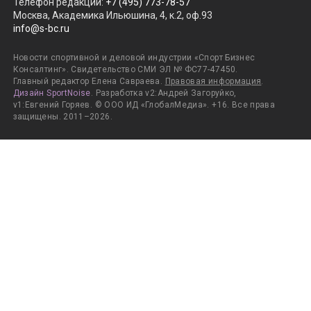
Телефон редакции
:
+7 (495) 773-78-57
Москва, Академика Ильюшина, 4, к.2, оф.93
info@s-bc.ru
Новости спортивной и деловой индустрии «Спорт Бизнес
Консалтинг». Свидетельство СМИ ЭЛ № ФС77-47450.
Главный редактор Елена Савраева.
Правовая информация
.
Дизайн SportNoise
. Разработка v2:Андрей Загоруйко,
v1:Евгений Горяев. © ООО ИД «ГлобалМедиа». +16. Все права
защищены. 2011–2026.