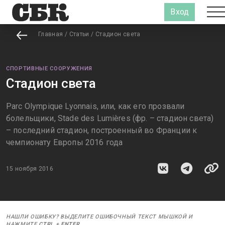
Вход
Главная
/
Статьи
/
Стадион света
СПОРТИВНЫЕ СООРУЖЕНИЯ
Стадион света
Parc Olympique Lyonnais, или, как его прозвали
болельщики, Stade des Lumières (фр. – стадион света)
– последний стадион, построенный во Франции к
чемпионату Европы 2016 года
15 ноября 2016
НАШЛИ ОШИБКУ? ВЫДЕЛИТЕ ОШИБОЧНЫЙ ТЕКСТ МЫШКОЙ И
НАЖМИТЕ
CTRL
+
ENTER