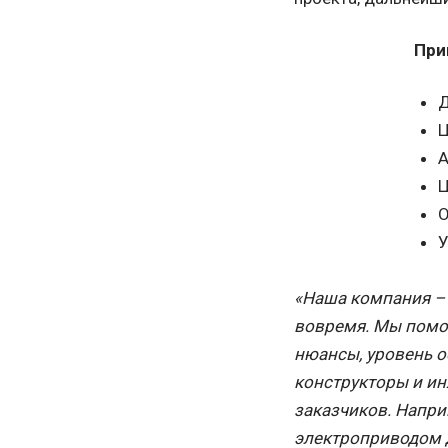
При
Д
Ц
А
Ц
О
У
«Наша компания – 
вовремя. Мы помог
нюансы, уровень о
конструкторы и и
заказчиков. Напри
электроприводом 