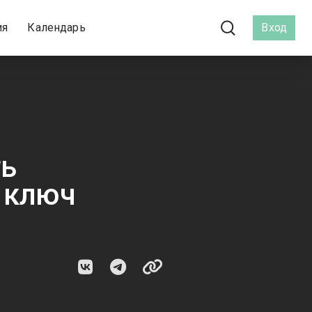
ия
Календарь
Вход
ть
 ключ