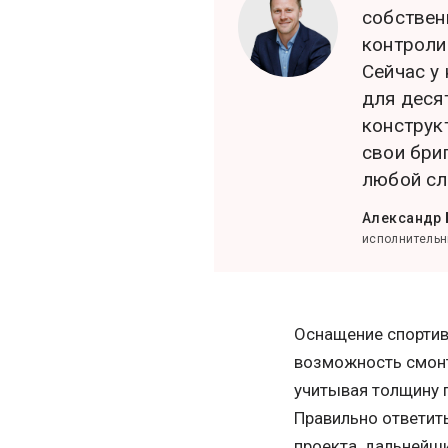
собствен
контроли
Сейчас у
для деся
конструк
свои бри
любой сл
Александр 
исполнительн
Оснащение спортив
возможность смонт
учитывая толщину 
Правильно ответить
проекта, дальнейш