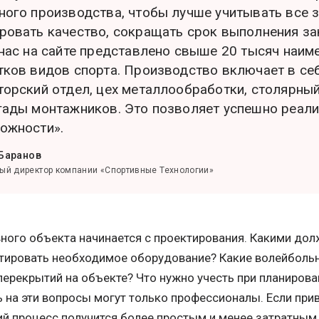
ного производства, чтобы лучше учитывать все з
ровать качество, сокращать срок выполнения зак
 нас на сайте представлено свыше 20 тысяч наим
тков видов спорта. Производство включает в се
торский отдел, цех металлообработки, столярный
гады монтажников. Это позволяет успешно реал
ожности».
Баранов
ый директор компании «Спортивные Технологии»
ного объекта начинается с проектирования. Какими дол
ировать необходимое оборудование? Какие волейбольн
перекрытий на объекте? Что нужно учесть при планиров
 на эти вопросы могут только профессионалы. Если при
ий процесс получится более простым и менее затратным