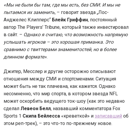
«Мы не были бы там, где мы есть, без СМИ. И мы не
пытаемся их заменить,
– говорит звезда „Лос-
Анджелес Клипперс“
Блейк Гриффин
, постоянный
автор The Players’ Tribune, который также инвестировал
в сайт. –
Однако я считаю, что возможность напрямую
услышать игроков – это хорошая приманка. Это
сравнимо с твиттерами знаменитостей, но в более
длинном формате»
.
Джитер, Месслер и другие осторожно описывают
отношения между СМИ и спортсменами. Ситуация
может быть не так плачевна, как кажется. Однако
несомненно, что мир спорта, в котором звезда NFL
может оскорбить ведущего ток-шоу (как это недавно
сделал
Левеон Белл
, назвавший комментатора Fox
Sports 1
Скипа Бейлесса
«креветкой» и
записавший
об
этом реп-трек), – это что-то по-прежнему новое.