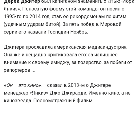
Дерек Джитер
был капитаном знаменитых «Нью-Йорк
Янкиз». Полосатую форму этой команды он носил с
1995-го по 2014 год, став ее рекордсменам по хитам
(удачным ударам битой). За пять побед в Мировой
серии его назвали Господин Ноябрь.
Джитера прославила американская медиаиндустрия.
Она же и нещадно критиковала его: за излишнее
внимание к своему имиджу, за позерство, за побеги от
репортеров …
«Он – это кино»
, – сказал в 2013-м о Джитере
менеджер «Янкиз» Джо Джирарди. Именно кино, а не
кинозвезда. Полнометражный фильм.