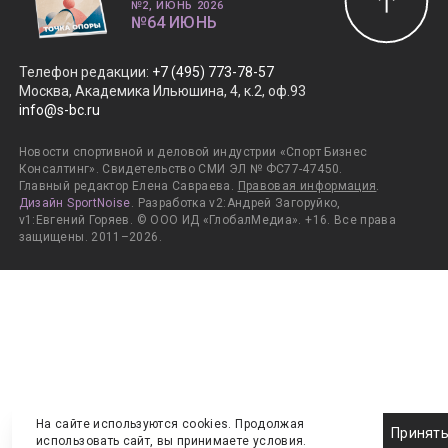
№2, ИЮНЬ 2026
№64 ИЮНЬ
Телефон редакции
:
+7 (495) 773-78-57
Москва, Академика Ильюшина, 4, к.2, оф.93
info@s-bc.ru
Новости спортивной и деловой индустрии «Спорт Бизнес
Консалтинг». Свидетельство СМИ ЭЛ № ФС77-47450.
Главный редактор Елена Савраева.
Правовая информация
.
Дизайн SportNoise
. Разработка v2:Андрей Загоруйко,
v1:Евгений Горяев. © ООО ИД «ГлобалМедиа». +16. Все права
защищены. 2011–2026.
На сайте используются cookies. Продолжая
Принят
использовать сайт, вы принимаете
условия
.