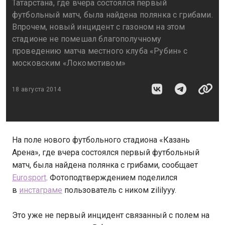
Татарстана, где вчера состоялся первый
футбольный матч, была найдена полянка с грибами.
Впрочем, новый инцидент с газоном на этом
стадионе не помешал благополучному
проведению матча местного клуба «Рубин» с
московским «Локомотивом»
18 августа 2014
На поле нового футбольного стадиона «Казань
Арена», где вчера состоялся первый футбольный
матч, была найдена полянка с грибами, сообщает
Eurosport
. Фотоподтверждением поделился
в
инстаграме
пользователь с ником zililyyy.
Это уже не первый инцидент связанный с полем на