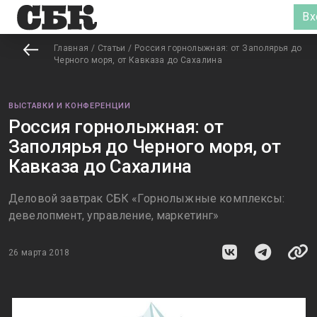
Вх
Главная
/
Статьи
/
Россия горнолыжная: от Заполярья до
Черного моря, от Кавказа до Сахалина
ВЫСТАВКИ И КОНФЕРЕНЦИИ
Россия горнолыжная: от
Заполярья до Черного моря, от
Кавказа до Сахалина
Деловой завтрак СБК «Горнолыжные комплексы:
девелопмент, управление, маркетинг»
26 марта 2018