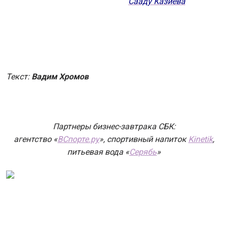
Сааду Казиева
Текст:
Вадим Хромов
Партнеры бизнес-завтрака СБК:
агентство «
ВСпорте.ру
», спортивный напиток
Kinetik
,
питьевая вода «
Серябь
»