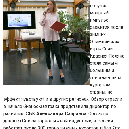
получил
мощный
импульс
развития после
зимних
Олимпийских
игр в Сочи.
Красная Поляна
стала самым
большим и
современным
курортом
страны, но
эффект чувствуют и в других регионах. Обзор отрасли
в начале бизнес-завтрака представила директор по
развитию СБК
Александра Савраева
. Согласно
данным Союза горнолыжной индустрии, в России
работает около 300 горнолыжных курортов и баз. Это