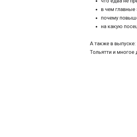
что едва не п
в чем главные
почему повыше
на какую посе
А также в выпуске:
Тольятти и многое 