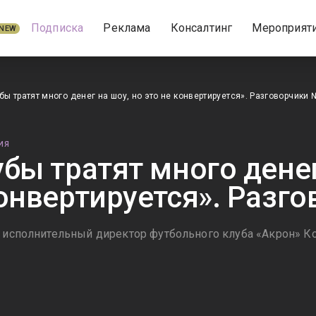
Подписка
Реклама
Консалтинг
Мероприят
NEW
бы тратят много денег на шоу, но это не конвертируется». Разговорчики 
ИЯ
убы тратят много денег
конвертируется». Разг
– исполнительный директор футбольного клуба «Акрон» 