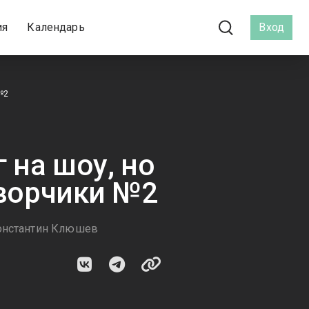
ия
Календарь
Вход
№2
 на шоу, но
оворчики №2
Константин Клюшев