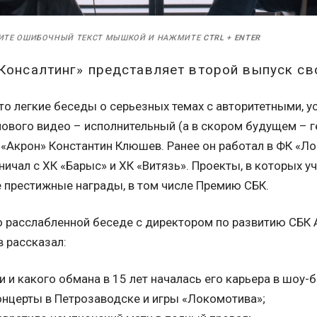
ИТЕ ОШИБОЧНЫЙ ТЕКСТ МЫШКОЙ И НАЖМИТЕ
CTRL
+
ENTER
Консалтинг» представляет второй выпуск св
это легкие беседы о серьезных темах с авторитетными, 
нового видео – исполнительный (а в скором будущем – 
 «Акрон» Константин Клюшев. Ранее он работал в ФК «Л
ничал с ХК «Барыс» и ХК «Витязь». Проекты, в которых у
 престижные награды, в том числе Премию СБК.
но расслабленной беседе с директором по развитию СБК
 рассказал:
и и какого обмана в 15 лет началась его карьера в шоу-б
онцерты в Петрозаводске и игры «Локомотива»;