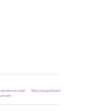
равленческие
Мерчандайзинг
шения