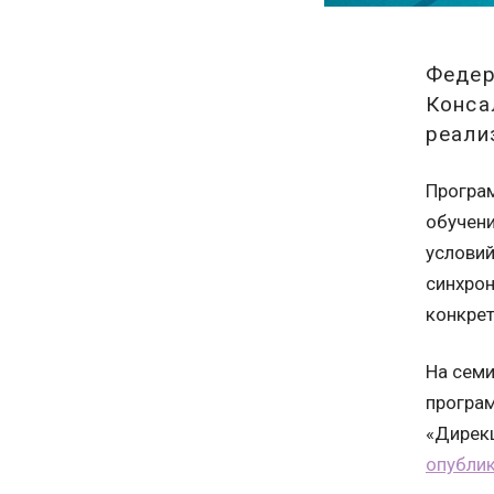
Федер
Конса
реали
Програм
обучен
условий
синхрон
конкре
На семи
програм
«Дирекц
опублик