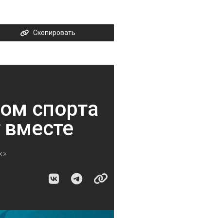
Скопировать
дом спорта
 вместе
х»