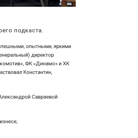
оего подкаста.
успешными, опытными, яркими
генеральный) директор
окомотив», ФК «Динамо» и ХК
частвовал Константин,
 Александрой Савраевой
изнесе;