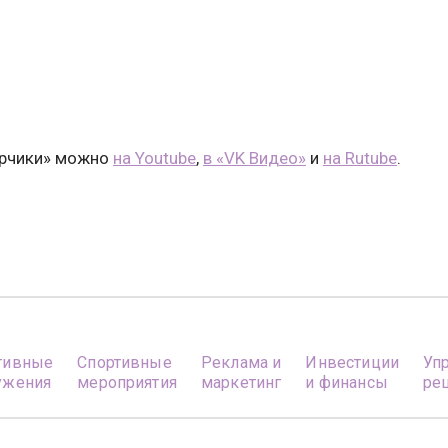
орчики» можно
на Youtube
,
в «VK Видео»
и
на Rutube
.
тивные
Спортивные
Реклама и
Инвестиции
Уп
ужения
мероприятия
маркетинг
и финансы
ре