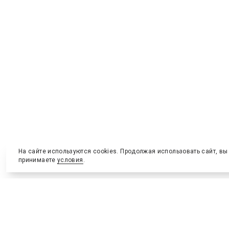
Вечернее «Торпедо»
Дополнили конференцию и выставку специальные
мероприятия – деловая экскурсия, закрытые
встречи для партнеров и вечерний прием на
реконструируемом стадионе «Торпедо» им. Эдуарда
Стрельцова. Они расширили возможности для
неформального общения, переговоров и обмена
опытом между представителями регионов, клубов и
бизнеса.
На сайте используются cookies. Продолжая использовать сайт, вы
принимаете
условия
.