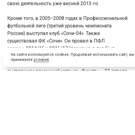
свою деятельность уже весной 2013-го.
Кроме того, в 2005–2008 годах в Профессиональной
футбольной лиге (третий уровень чемпионата
России) выступал клуб «Сочи-04». Также
существовал ФК «Сочи». Он провел в ПФЛ
сезоны-2014/15 и 2016/17 (перерыв в год был
На сайте используются cookies. Продолжая использовать сайт, вы
вызван финансовыми проблемами) после чего
принимаете
условия
.
тоже исчез. Именно «Сочи» стал первым клубом,
сыгравшим домашний матч на «Фиште» – 23 апреля
он провел на олимпийском стадионе встречу с ФК
«Ротор-Волгоград» в рамках первенства ПФЛ. Это
была вторая для «Фишта» тестовая игра в
преддверии Кубка Конфедераций после матча
Россия – Бельгия.